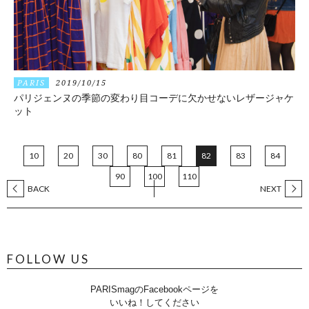
PARIS
2019/10/15
パリジェンヌの季節の変わり目コーデに欠かせないレザージャケ
ット
10
20
30
80
81
82
83
84
90
100
110
BACK
NEXT
FOLLOW US
PARISmagのFacebookページを
いいね！してください