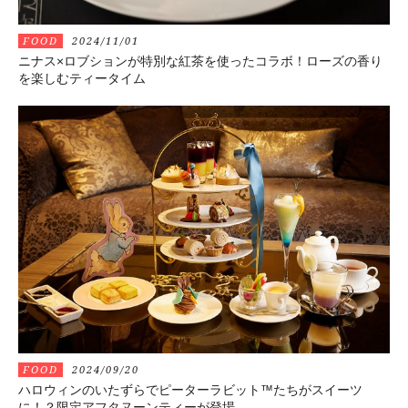
FOOD
2024/11/01
ニナス×ロブションが特別な紅茶を使ったコラボ！ローズの香り
を楽しむティータイム
FOOD
2024/09/20
ハロウィンのいたずらでピーターラビット™たちがスイーツ
に！？限定アフタヌーンティーが登場