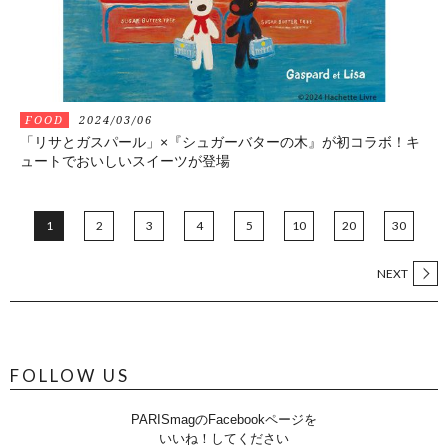
FOOD
2024/03/06
「リサとガスパール」×『シュガーバターの木』が初コラボ！キ
ュートでおいしいスイーツが登場
1
2
3
4
5
10
20
30
NEXT
FOLLOW US
PARISmagのFacebookページを
いいね！してください