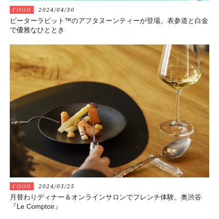
FOOD
2024/04/30
ピーターラビット™のアフタヌーンティーが登場。表参道と白金
で優雅なひととき
FOOD
2024/03/25
月替わりディナー＆オンラインサロンでフレンチ体験。奥渋谷
『Le Comptoir』