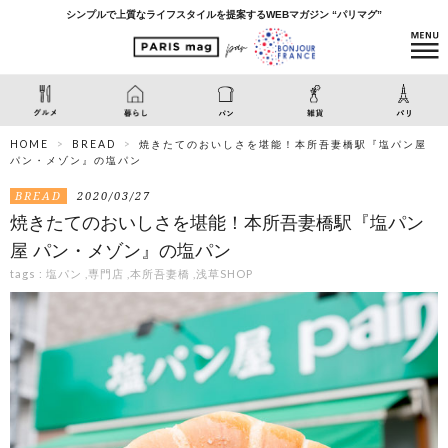
シンプルで上質なライフスタイルを提案するWEBマガジン “パリマグ”
HOME
BREAD
焼きたてのおいしさを堪能！本所吾妻橋駅『塩パン屋
パン・メゾン』の塩パン
BREAD
2020/03/27
焼きたてのおいしさを堪能！本所吾妻橋駅『塩パン
屋 パン・メゾン』の塩パン
tags :
塩パン
,
専門店
,
本所吾妻橋
,
浅草SHOP