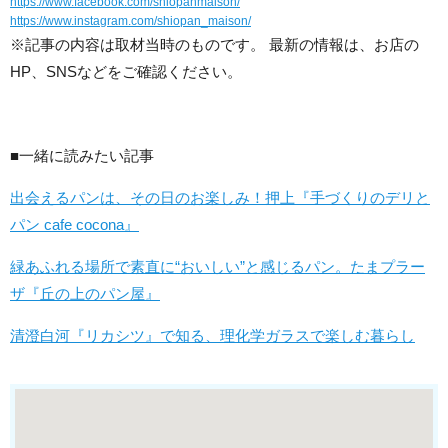
https://www.facebook.com/shiopanmaison/
https://www.instagram.com/shiopan_maison/
※記事の内容は取材当時のものです。 最新の情報は、お店の
HP、SNSなどをご確認ください。
■一緒に読みたい記事
出会えるパンは、その日のお楽しみ！押上『手づくりのデリと
パン cafe cocona』
緑あふれる場所で素直に“おいしい”と感じるパン。たまプラー
ザ『丘の上のパン屋』
清澄白河『リカシツ』で知る、理化学ガラスで楽しむ暮らし