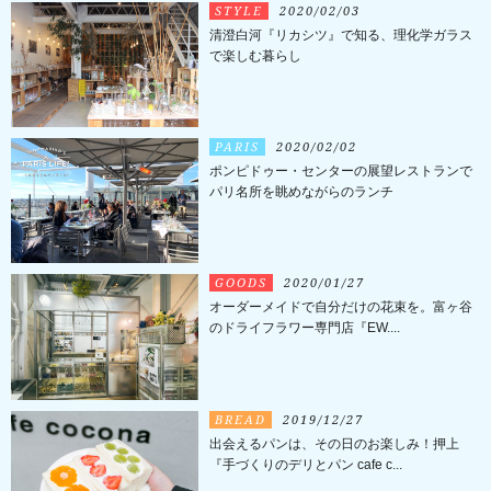
STYLE
2020/02/03
清澄白河『リカシツ』で知る、理化学ガラス
で楽しむ暮らし
PARIS
2020/02/02
ポンピドゥー・センターの展望レストランで
パリ名所を眺めながらのランチ
GOODS
2020/01/27
オーダーメイドで自分だけの花束を。富ヶ谷
のドライフラワー専門店『EW....
BREAD
2019/12/27
出会えるパンは、その日のお楽しみ！押上
『手づくりのデリとパン cafe c...