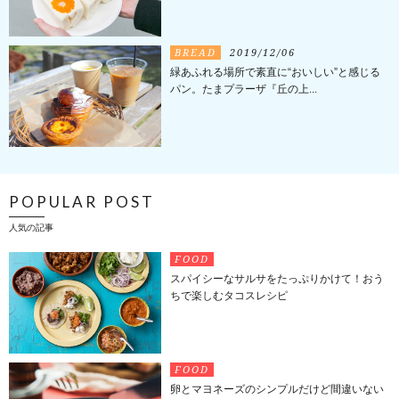
BREAD
2019/12/06
緑あふれる場所で素直に“おいしい”と感じる
パン。たまプラーザ『丘の上...
POPULAR POST
人気の記事
FOOD
スパイシーなサルサをたっぷりかけて！おう
ちで楽しむタコスレシピ
FOOD
卵とマヨネーズのシンプルだけど間違いない