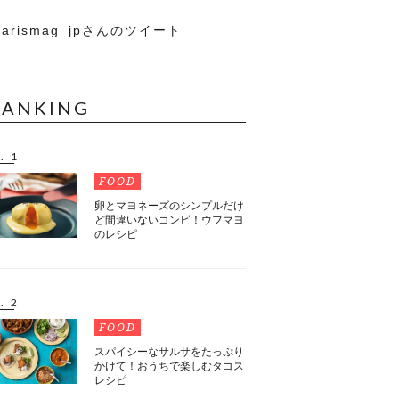
arismag_jpさんのツイート
RANKING
. 1
FOOD
卵とマヨネーズのシンプルだけ
ど間違いないコンビ！ウフマヨ
のレシピ
. 2
FOOD
スパイシーなサルサをたっぷり
かけて！おうちで楽しむタコス
レシピ