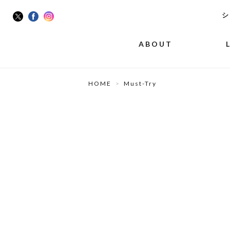
シ
ABOUT
HOME
Must-Try