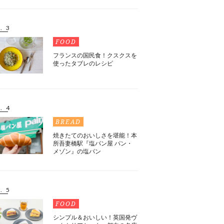
. 3
FOOD
フランスの国民食！クスクスを
使ったタブレのレシピ
. 4
BREAD
焼きたてのおいしさを堪能！本
所吾妻橋駅『塩パン屋 パン・
メゾン』の塩パン
. 5
FOOD
シンプル＆おいしい！英国発ヴ