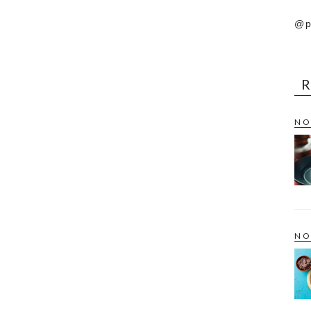
@p
NO
NO