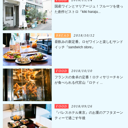
国産ワインとマリアージュ！フルーツを使っ
た創作ビストロ『kiki haraju...
BREAD
2018/10/12
昼飲みの新定番。ロゼワインと楽しむサンド
イッチ『sandwich store』
FOOD
2018/10/10
フランスの食卓の定番！ロティサリーチキン
が食べられる代官山『ロティ ...
FOOD
2018/09/26
『パレスホテル東京』のお重のアフタヌーン
ティーで過ごす午後