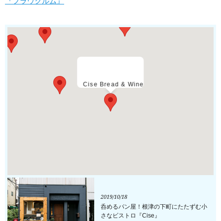
『フラウクルム』
Cise Bread & Wine
2019/10/18
呑めるパン屋！根津の下町にたたずむ小
さなビストロ『Cise』