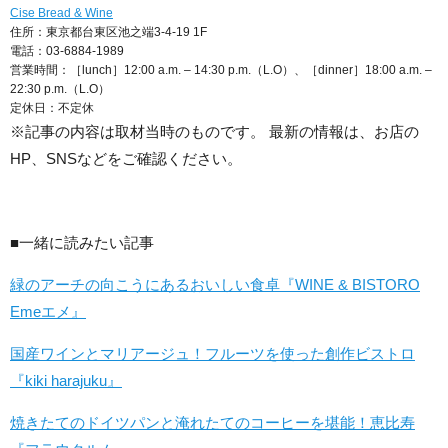
Cise Bread & Wine
住所：東京都台東区池之端3-4-19 1F
電話：03-6884-1989
営業時間：［lunch］12:00 a.m. – 14:30 p.m.（L.O）、［dinner］18:00 a.m. –
22:30 p.m.（L.O）
定休日：不定休
※記事の内容は取材当時のものです。 最新の情報は、お店の
HP、SNSなどをご確認ください。
■一緒に読みたい記事
緑のアーチの向こうにあるおいしい食卓『WINE & BISTORO
Emeエメ』
国産ワインとマリアージュ！フルーツを使った創作ビストロ
『kiki harajuku』
焼きたてのドイツパンと淹れたてのコーヒーを堪能！恵比寿