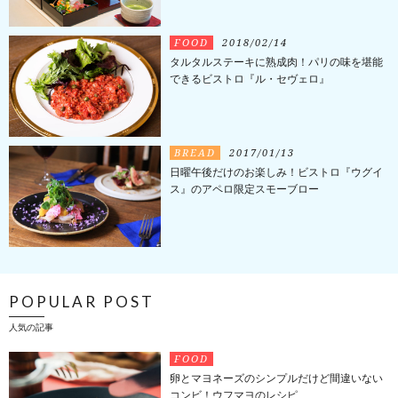
FOOD
2018/02/14
タルタルステーキに熟成肉！パリの味を堪能
できるビストロ『ル・セヴェロ』
BREAD
2017/01/13
日曜午後だけのお楽しみ！ビストロ『ウグイ
ス』のアペロ限定スモーブロー
POPULAR POST
人気の記事
FOOD
卵とマヨネーズのシンプルだけど間違いない
コンビ！ウフマヨのレシピ