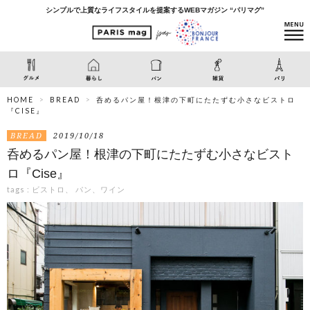
シンプルで上質なライフスタイルを提案するWEBマガジン “パリマグ”
HOME
BREAD
呑めるパン屋！根津の下町にたたずむ小さなビストロ
『CISE』
BREAD
2019/10/18
呑めるパン屋！根津の下町にたたずむ小さなビスト
ロ『Cise』
tags :
ビストロ、 パン、ワイン