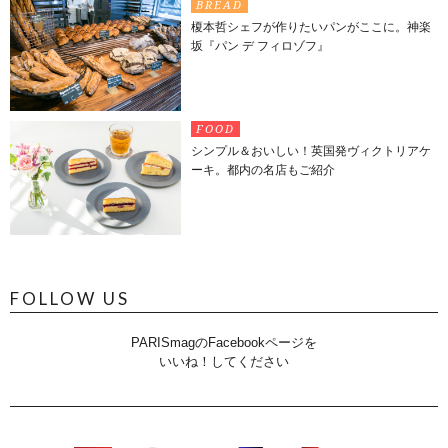
BREAD
榎本哲シェフが作りたいパンがここに。神楽
坂『パン デ フィロゾフ』
FOOD
シンプル＆おいしい！英国発ヴィクトリアケ
ーキ。都内の名店もご紹介
FOLLOW US
PARISmagのFacebookページを
いいね！してください