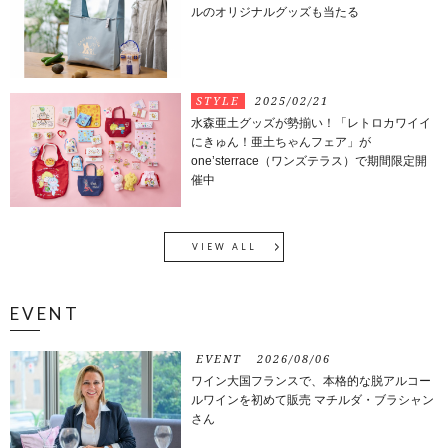
ルのオリジナルグッズも当たる
STYLE
2025/02/21
水森亜土グッズが勢揃い！「レトロカワイイ
にきゅん！亜土ちゃんフェア」が
one’sterrace（ワンズテラス）で期間限定開
催中
VIEW ALL
EVENT
EVENT
2026/08/06
ワイン大国フランスで、本格的な脱アルコー
ルワインを初めて販売 マチルダ・ブラシャン
さん