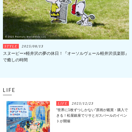
STYLE
2025/08/13
スヌーピー×軽井沢の夢の休日！『オーソルヴェール軽井沢倶楽部』
で癒しの時間
LIFE
LIFE
2025/12/23
“世界に1枚ずつしかない”原画が鑑賞・購入で
きる！松屋銀座でリサとガスパールのイベン
トが開催