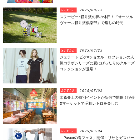
STYLE
2025/08/13
スヌーピー×軽井沢の夢の休日！『オーソル
ヴェール軽井沢倶楽部』で癒しの時間
STYLE
2025/05/23
ジェラート ピケ×ジョエル・ロブションの人
気コラボシリーズに夏にぴったりのクルーズ
コレクションが登場！
STYLE
2025/05/02
水森亜土の特別イベントが新宿で開催！喫茶
&マーケットで昭和レトロを楽しむ
STYLE
2025/03/04
「Pascoの春フェス」開催！リサとガスパー