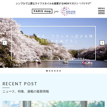
シンプルで上質なライフスタイルを提案するWEBマガジン “パリマグ”
吉祥寺まち歩き。フランスっぽさを味
フォカッチャ・フォカッチャサンドが
フランスの個人書店の魅力とは？パリ
旅を通して審美眼を養う｜本当にすて
山本ゆりこの旅するフレンチレシピ
パン野ゆりのパンライフ
ュスあや子さんに聞く「パリで本屋め
きなパリのひと【『Souvenirs
わう1日おすすめプラン
自慢のお店4選
BREAD
PARIS
of』編集長・ソフィア】
ぐりを楽しむコツ」
FOOD
LIFE
interview
PARIS
RECENT POST
ニュース、特集、連載の最新情報