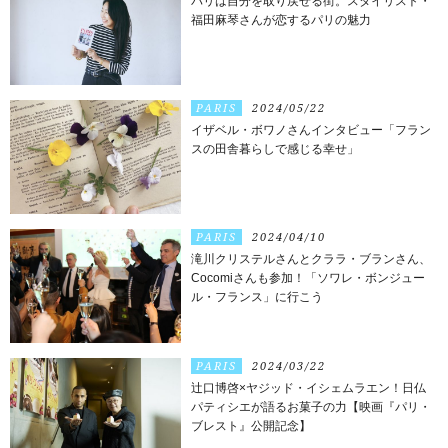
パリは自分を取り戻せる街。スタイリスト・
福田麻琴さんが恋するパリの魅力
PARIS
2024/05/22
イザベル・ボワノさんインタビュー「フラン
スの田舎暮らしで感じる幸せ」
PARIS
2024/04/10
滝川クリステルさんとクララ・ブランさん、
Cocomiさんも参加！「ソワレ・ボンジュー
ル・フランス」に行こう
PARIS
2024/03/22
辻口博啓×ヤジッド・イシェムラエン！日仏
パティシエが語るお菓子の力【映画『パリ・
ブレスト』公開記念】