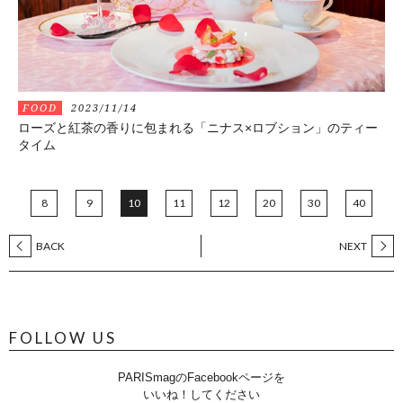
FOOD
2023/11/14
ローズと紅茶の香りに包まれる「ニナス×ロブション」のティー
タイム
8
9
10
11
12
20
30
40
BACK
NEXT
FOLLOW US
PARISmagのFacebookページを
いいね！してください