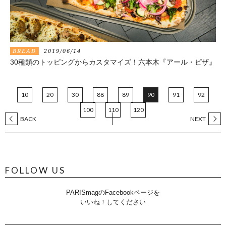
BREAD
2019/06/14
30種類のトッピングからカスタマイズ！六本木『アール・ピザ』
10
20
30
88
89
90
91
92
100
110
120
BACK
NEXT
FOLLOW US
PARISmagのFacebookページを
いいね！してください