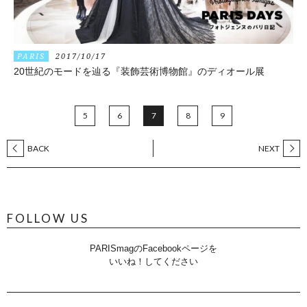
PARIS
2017/10/17
20世紀のモードを辿る『装飾芸術博物館』のディオール展
5
6
7
8
9
BACK
NEXT
FOLLOW US
PARISmagのFacebookページを
いいね！してください