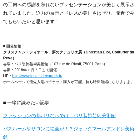
の工房への感謝を忘れないプレゼンテーションが美しく展示さ
れていました。迫力の展示とドレスの美しさはぜひ、間近でみ
てもらいたいと思います！
■ 開催情報
クリスチャン・ディオール、夢のクチュリエ展（Christian Dior, Couturier du
Reve）
会場：パリ装飾芸術美術館（107 rue de Rivoli, 75001 Paris）
会期：2018年１月７日まで開催
HP：
http://www.lesartsdecoratifs.fr/
ホームページで優先入場のチケット購入が可能。待ち時間短縮になりますよ。
■ 一緒に読みたい記事
ファッションの都パリならでは！パリ装飾芸術美術館
バスルームやサロンに絵画が！？ジャックマールアンドレ美術
館