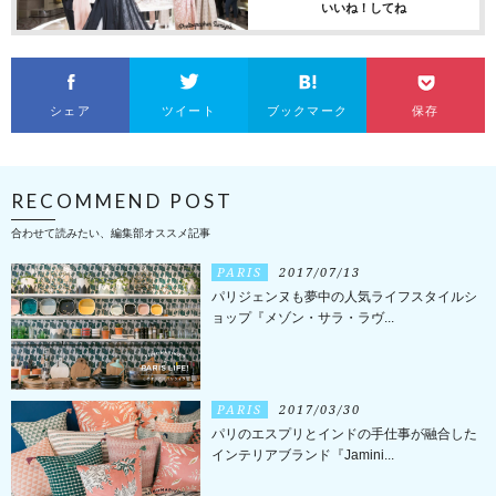
いいね！してね
シェア
ツイート
ブックマーク
保存
RECOMMEND POST
合わせて読みたい、編集部オススメ記事
PARIS
2017/07/13
パリジェンヌも夢中の人気ライフスタイルシ
ョップ『メゾン・サラ・ラヴ...
PARIS
2017/03/30
パリのエスプリとインドの手仕事が融合した
インテリアブランド『Jamini...