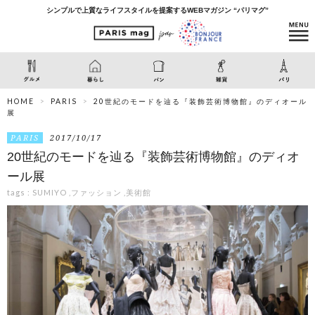
シンプルで上質なライフスタイルを提案するWEBマガジン “パリマグ”
HOME
PARIS
20世紀のモードを辿る『装飾芸術博物館』のディオール
展
PARIS
2017/10/17
20世紀のモードを辿る『装飾芸術博物館』のディオ
ール展
tags :
SUMIYO
,
ファッション
,
美術館