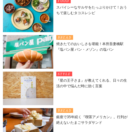
FOOD
スパイシーなサルサをたっぷりかけて！おう
ちで楽しむタコスレシピ
BREAD
焼きたてのおいしさを堪能！本所吾妻橋駅
『塩パン屋 パン・メゾン』の塩パン
STYLE
『星の王子さま』が教えてくれる、日々の生
活の中で悩んだ時に効く言葉
BREAD
銀座で35年続く『喫茶アメリカン』。行列が
絶えないたまごサラダサンド