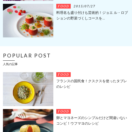
FOOD
2015/07/27
料理名も盛り付けも芸術的！ジョエ ル・ロブ
ションの野菜づくしコースを...
POPULAR POST
人気の記事
FOOD
フランスの国民食！クスクスを使ったタブレ
のレシピ
FOOD
卵とマヨネーズのシンプルだけど間違いない
コンビ！ウフマヨのレシピ