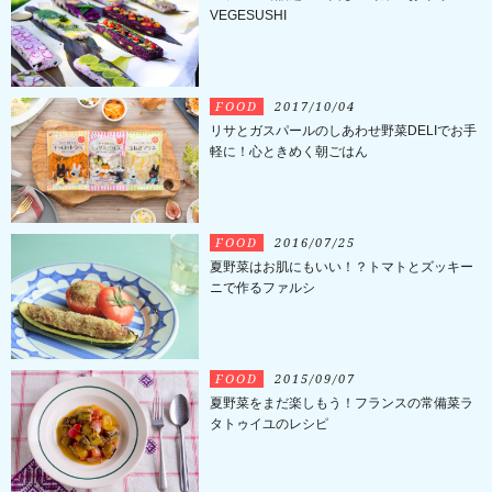
VEGESUSHI
FOOD
2017/10/04
リサとガスパールのしあわせ野菜DELIでお手
軽に！心ときめく朝ごはん
FOOD
2016/07/25
夏野菜はお肌にもいい！？トマトとズッキー
ニで作るファルシ
FOOD
2015/09/07
夏野菜をまだ楽しもう！フランスの常備菜ラ
タトゥイユのレシピ