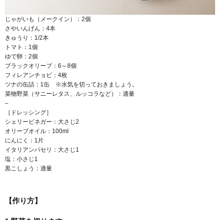
じゃがいも（メークイン）：2個
さやいんげん：4本
きゅうり：1/2本
トマト：1個
ゆで卵：2個
ブラックオリーブ：6～8個
フィレアンチョビ：4枚
ツナの缶詰：1缶 ※水気を切っておきましょう。
菜物野菜（サニーレタス、ルッコラなど）：適量
–
［ドレッシング］
シェリービネガー：大さじ2
オリーブオイル：100ml
にんにく：1片
イタリアンパセリ：大さじ1
塩：小さじ1
黒こしょう：適量
【作り方】