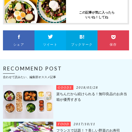
この記事が気に入ったら
いいね！してね
シェア
ツイート
ブックマーク
保存
RECOMMEND POST
合わせて読みたい、編集部オススメ記事
GOODS
2018/05/28
楽ちんだから続けられる！無印良品のお弁当
箱が優秀すぎる
FOOD
2017/10/11
フランスで話題！？美しい野菜のお寿司