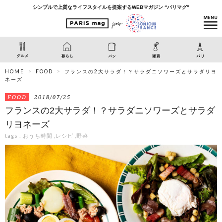
シンプルで上質なライフスタイルを提案するWEBマガジン “パリマグ”
HOME
FOOD
フランスの2大サラダ！？サラダニソワーズとサラダリヨ
ネーズ
FOOD
2018/07/25
フランスの2大サラダ！？サラダニソワーズとサラダ
リヨネーズ
tags :
おうち時間
,
レシピ
,
野菜