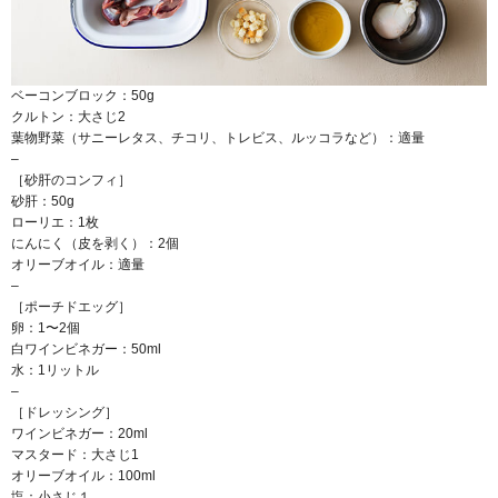
ベーコンブロック：50g
クルトン：大さじ2
葉物野菜（サニーレタス、チコリ、トレビス、ルッコラなど）：適量
–
［砂肝のコンフィ］
砂肝：50g
ローリエ：1枚
にんにく（皮を剥く）：2個
オリーブオイル：適量
–
［ポーチドエッグ］
卵：1〜2個
白ワインビネガー：50ml
水：1リットル
–
［ドレッシング］
ワインビネガー：20ml
マスタード：大さじ1
オリーブオイル：100ml
塩：小さじ１