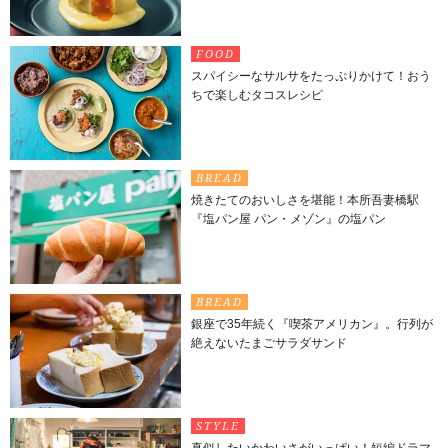
FOOD
スパイシーなサルサをたっぷりかけて！おう
ちで楽しむタコスレシピ
BREAD
焼きたてのおいしさを堪能！本所吾妻橋駅
『塩パン屋 パン・メゾン』の塩パン
BREAD
銀座で35年続く『喫茶アメリカン』。行列が
絶えないたまごサラダサンド
STYLE