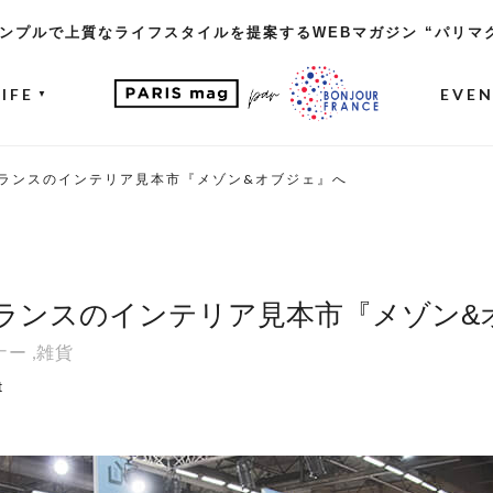
ンプルで上質なライフスタイルを提案するWEBマガジン “パリマ
LIFE
EVE
▼
ランスのインテリア見本市『メゾン&オブジェ』へ
ランスのインテリア見本市『メゾン&
ナー
,
雑貨
t