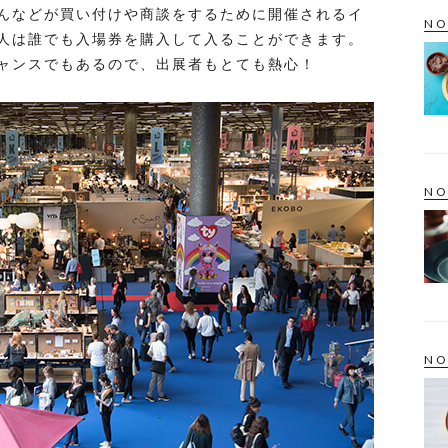
んなどが買い付けや商談をするために開催されるイ
NO
人は誰でも入場券を購入して入ることができます。
ャンスでもあるので、出展者もとても熱心！
NO
NO