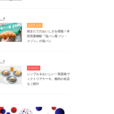
. 4
BREAD
焼きたてのおいしさを堪能！本
所吾妻橋駅『塩パン屋 パン・
メゾン』の塩パン
. 5
FOOD
シンプル＆おいしい！英国発ヴ
ィクトリアケーキ。都内の名店
もご紹介