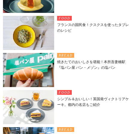
FOOD
フランスの国民食！クスクスを使ったタブレ
のレシピ
BREAD
焼きたてのおいしさを堪能！本所吾妻橋駅
『塩パン屋 パン・メゾン』の塩パン
FOOD
シンプル＆おいしい！英国発ヴィクトリアケ
ーキ。都内の名店もご紹介
BREAD