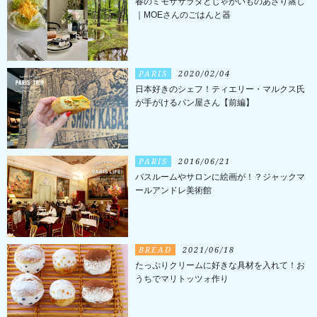
春のミモザサラダとじゃがいものあさり蒸し
｜MOEさんのごはんと器
PARIS
2020/02/04
日本好きのシェフ！ティエリー・マルクス氏
が手がけるパン屋さん【前編】
PARIS
2016/06/21
バスルームやサロンに絵画が！？ジャックマ
ールアンドレ美術館
BREAD
2021/06/18
たっぷりクリームに好きな具材を入れて！お
うちでマリトッツォ作り