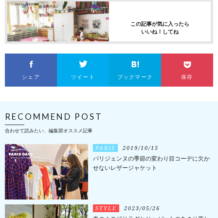
この記事が気に入ったら
いいね！してね
シェア
ツイート
ブックマーク
保存
RECOMMEND POST
合わせて読みたい、編集部オススメ記事
PARIS
2019/10/15
パリジェンヌの季節の変わり目コーデに欠か
せないレザージャケット
STYLE
2023/05/26