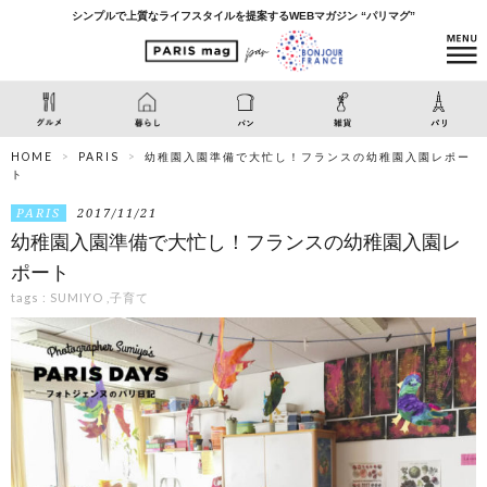
シンプルで上質なライフスタイルを提案するWEBマガジン “パリマグ”
HOME
PARIS
幼稚園入園準備で大忙し！フランスの幼稚園入園レポー
ト
PARIS
2017/11/21
幼稚園入園準備で大忙し！フランスの幼稚園入園レ
ポート
tags :
SUMIYO
,
子育て