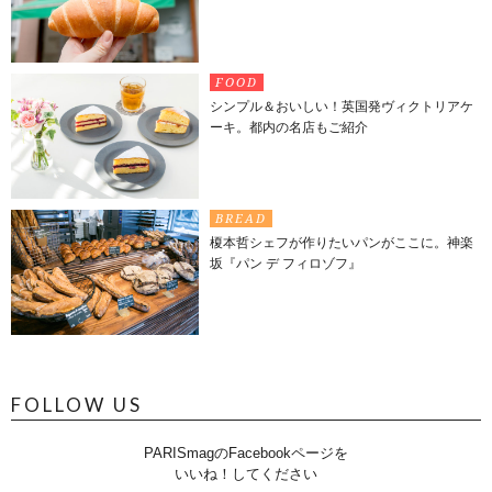
FOOD
シンプル＆おいしい！英国発ヴィクトリアケ
ーキ。都内の名店もご紹介
BREAD
榎本哲シェフが作りたいパンがここに。神楽
坂『パン デ フィロゾフ』
FOLLOW US
PARISmagのFacebookページを
いいね！してください