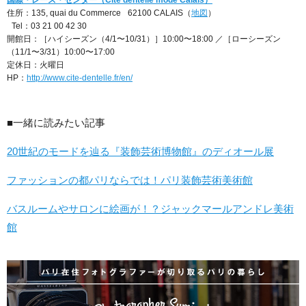
住所：135, quai du Commerce 62100 CALAIS（
地図
）
Tel：03 21 00 42 30
開館日：［ハイシーズン（4/1〜10/31）］10:00〜18:00 ／［ローシーズン
（11/1〜3/31）10:00〜17:00
定休日：火曜日
HP：
http://www.cite-dentelle.fr/en/
■一緒に読みたい記事
20世紀のモードを辿る『装飾芸術博物館』のディオール展
ファッションの都パリならでは！パリ装飾芸術美術館
バスルームやサロンに絵画が！？ジャックマールアンドレ美術
館