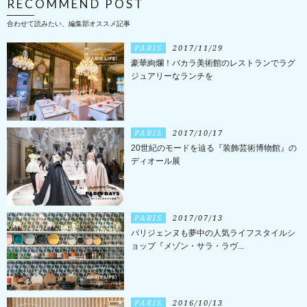
RECOMMEND POST
合わせて読みたい、編集部オススメ記事
PARIS
2017/11/29
豪華絢爛！バカラ美術館のレストランでラグ
ジュアリーなランチを
PARIS
2017/10/17
20世紀のモードを辿る『装飾芸術博物館』の
ディオール展
PARIS
2017/07/13
パリジェンヌも夢中の人気ライフスタイルシ
ョップ『メゾン・サラ・ラヴ...
PARIS
2016/10/13