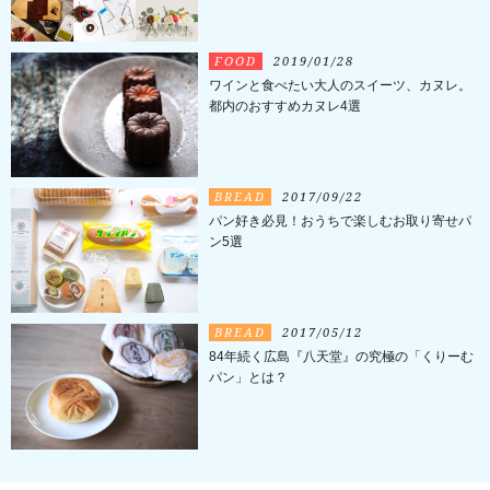
FOOD
2019/01/28
ワインと食べたい大人のスイーツ、カヌレ。
都内のおすすめカヌレ4選
BREAD
2017/09/22
パン好き必見！おうちで楽しむお取り寄せパ
ン5選
BREAD
2017/05/12
84年続く広島『八天堂』の究極の「くりーむ
パン」とは？