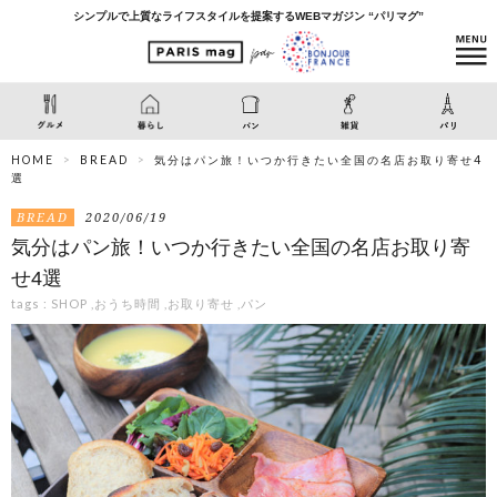
シンプルで上質なライフスタイルを提案するWEBマガジン “パリマグ”
HOME
BREAD
気分はパン旅！いつか行きたい全国の名店お取り寄せ4
選
BREAD
2020/06/19
気分はパン旅！いつか行きたい全国の名店お取り寄
せ4選
tags :
SHOP
,
おうち時間
,
お取り寄せ
,
パン