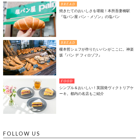
BREAD
焼きたてのおいしさを堪能！本所吾妻橋駅
『塩パン屋 パン・メゾン』の塩パン
BREAD
榎本哲シェフが作りたいパンがここに。神楽
坂『パン デ フィロゾフ』
FOOD
シンプル＆おいしい！英国発ヴィクトリアケ
ーキ。都内の名店もご紹介
FOLLOW US