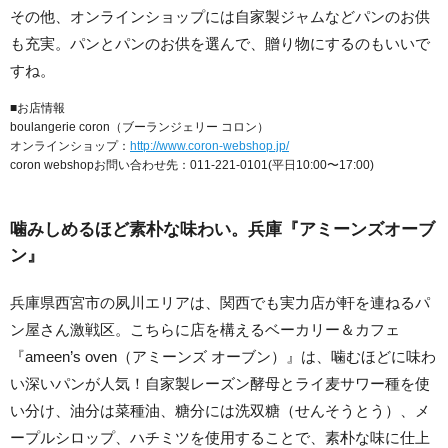
その他、オンラインショップには自家製ジャムなどパンのお供
も充実。パンとパンのお供を選んで、贈り物にするのもいいで
すね。
■お店情報
boulangerie coron（ブーランジェリー コロン）
オンラインショップ：
http://www.coron-webshop.jp/
coron webshopお問い合わせ先：011-221-0101(平日10:00〜17:00)
噛みしめるほど素朴な味わい。兵庫『アミーンズオーブ
ン』
兵庫県西宮市の夙川エリアは、関西でも実力店が軒を連ねるパ
ン屋さん激戦区。こちらに店を構えるベーカリー＆カフェ
『ameen’s oven（アミーンズ オーブン）』は、噛むほどに味わ
い深いパンが人気！自家製レーズン酵母とライ麦サワー種を使
い分け、油分は菜種油、糖分には洗双糖（せんそうとう）、メ
ープルシロップ、ハチミツを使用することで、素朴な味に仕上