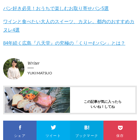
パン好き必見！おうちで楽しむお取り寄せパン5選
ワインと食べたい大人のスイーツ、カヌレ。都内のおすすめカ
ヌレ4選
84年続く広島『八天堂』の究極の「くりーむパン」とは？
Writer
YUKI MATSUO
この記事が気に入ったら
いいね！してね
シェア
ツイート
ブックマーク
保存