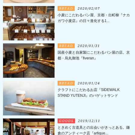
BREAD
2020/02/07
小麦にこだわるパン屋、京都・出町柳『ナカ
ガワ小麦店』の日々進化する1...
BREAD
2020/01/31
国産小麦と自家製にこだわるパン屋の店。京
都・烏丸御池『fiveran』
BREAD
2020/01/24
クラフトにこだわるお店『SIDEWALK
STAND YUTENJI』のバゲットサンド
GOODS
2019/12/11
ときめく古道具との出会いがきっとある。鎌
倉のアンティーク店『artique...