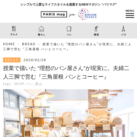
シンプルで上質なライフスタイルを提案するWEBマガジン “パリマグ”
HOME
BREAD
授業で描いた “理想のパン屋さん”が現実に。夫婦二人
三脚で営む『三角屋根 パンとコーヒー』
BREAD
2020/02/28
授業で描いた “理想のパン屋さん”が現実に。夫婦二
人三脚で営む『三角屋根 パンとコーヒー』
tags :
SHOP
,
パン
,
葉山