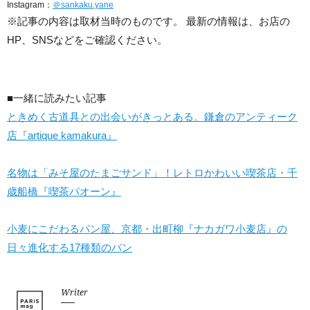
Instagram：
＠sankaku.yane
※記事の内容は取材当時のものです。 最新の情報は、お店の
HP、SNSなどをご確認ください。
■一緒に読みたい記事
ときめく古道具との出会いがきっとある。鎌倉のアンティーク
店『artique kamakura』
名物は「みそ屋のたまごサンド」！レトロかわいい喫茶店・千
歳船橋『喫茶パオーン』
小麦にこだわるパン屋、京都・出町柳『ナカガワ小麦店』の
日々進化する17種類のパン
Writer