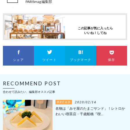
PARISmag 編集部
この記事が気に入ったら
いいね！してね
シェア
ツイート
ブックマーク
保存
RECOMMEND POST
合わせて読みたい、編集部オススメ記事
BREAD
2020/02/14
名物は「みそ屋のたまごサンド」！レトロか
わいい喫茶店・千歳船橋『喫...