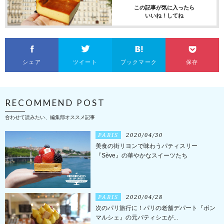
この記事が気に入ったら
いいね！してね
シェア
ツイート
ブックマーク
保存
RECOMMEND POST
合わせて読みたい、編集部オススメ記事
PARIS
2020/04/30
美食の街リヨンで味わうパティスリー
『Sève』の華やかなスイーツたち
PARIS
2020/04/28
次のパリ旅行に！パリの老舗デパート『ボン
マルシェ』の元パティシエが...