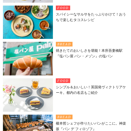
FOOD
スパイシーなサルサをたっぷりかけて！おう
ちで楽しむタコスレシピ
BREAD
焼きたてのおいしさを堪能！本所吾妻橋駅
『塩パン屋 パン・メゾン』の塩パン
FOOD
シンプル＆おいしい！英国発ヴィクトリアケ
ーキ。都内の名店もご紹介
BREAD
榎本哲シェフが作りたいパンがここに。神楽
坂『パン デ フィロゾフ』