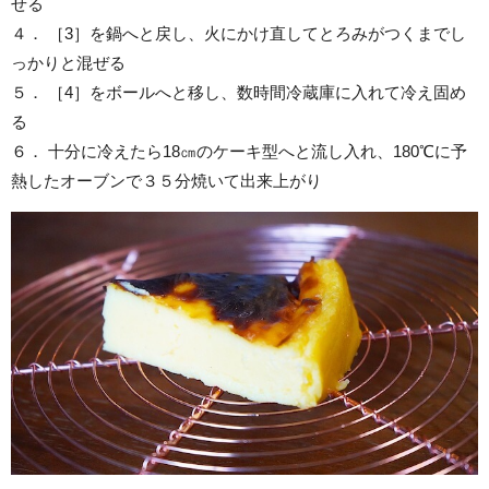
せる
４． ［3］を鍋へと戻し、火にかけ直してとろみがつくまでし
っかりと混ぜる
５． ［4］をボールへと移し、数時間冷蔵庫に入れて冷え固め
る
６． 十分に冷えたら18㎝のケーキ型へと流し入れ、180℃に予
熱したオーブンで３５分焼いて出来上がり