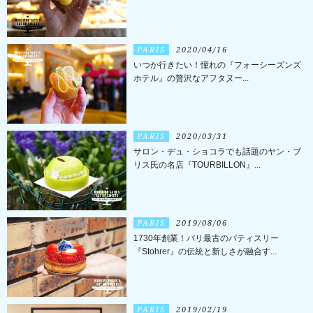
PARIS
2020/04/16
いつか行きたい！憧れの『フォーシーズンズ
ホテル』の贅沢なアフタヌー...
PARIS
2020/03/31
サロン・デュ・ショコラでも話題のヤン・ブ
リス氏の名店『TOURBILLON』...
PARIS
2019/08/06
1730年創業！パリ最古のパティスリー
『Stohrer』の伝統と新しさが融合す...
PARIS
2019/02/19