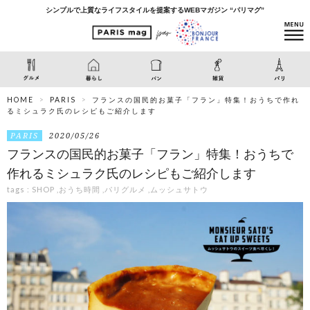
シンプルで上質なライフスタイルを提案するWEBマガジン “パリマグ”
HOME
PARIS
フランスの国民的お菓子「フラン」特集！おうちで作れ
るミシュラク氏のレシピもご紹介します
PARIS
2020/05/26
フランスの国民的お菓子「フラン」特集！おうちで
作れるミシュラク氏のレシピもご紹介します
tags :
SHOP
,
おうち時間
,
パリグルメ
,
ムッシュサトウ