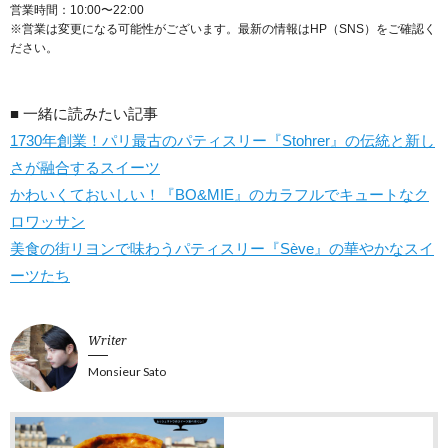
営業時間：10:00〜22:00
※営業は変更になる可能性がございます。最新の情報はHP（SNS）をご確認く
ださい。
■ 一緒に読みたい記事
1730年創業！パリ最古のパティスリー『Stohrer』の伝統と新し
さが融合するスイーツ
かわいくておいしい！『BO&MIE』のカラフルでキュートなク
ロワッサン
美食の街リヨンで味わうパティスリー『Sève』の華やかなスイ
ーツたち
Writer
Monsieur Sato