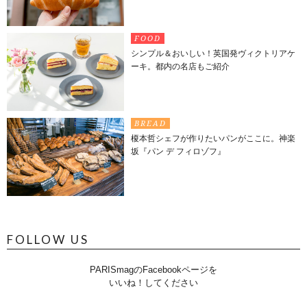
FOOD
シンプル＆おいしい！英国発ヴィクトリアケ
ーキ。都内の名店もご紹介
BREAD
榎本哲シェフが作りたいパンがここに。神楽
坂『パン デ フィロゾフ』
FOLLOW US
PARISmagのFacebookページを
いいね！してください