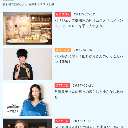
合わせて読みたい、編集部オススメ記事
GOODS
2017/03/08
パリジェンヌ御用達のビオコスメ『ホイヘン
ス』で、キレイを手に入れよう
BREAD
2017/03/03
パン好きに聞く！山野ゆりさんのぞっこんパ
ン【前編】
STYLE
2017/02/24
常盤貴子さんの日々の暮らしと小さなしあわ
せ
STYLE
2016/12/20
SHIHOさんの日々の暮らしと小さなしあわせ