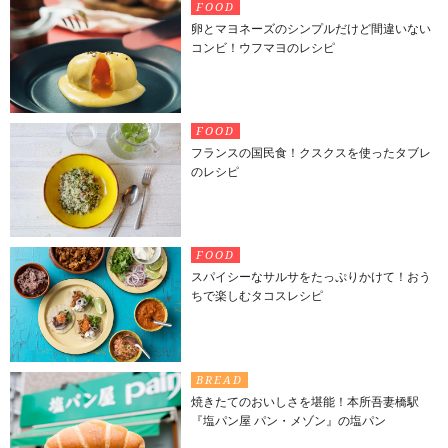
FOOD
卵とマヨネーズのシンプルだけど間違いない
コンビ！ウフマヨのレシピ
FOOD
フランスの国民食！クスクスを使ったタブレ
のレシピ
FOOD
スパイシーなサルサをたっぷりかけて！おう
ちで楽しむタコスレシピ
BREAD
焼きたてのおいしさを堪能！本所吾妻橋駅
『塩パン屋 パン・メゾン』の塩パン