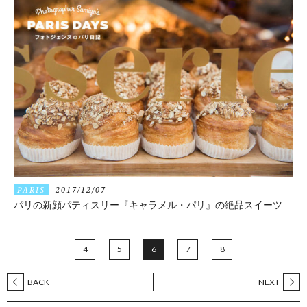
PARIS
2017/12/07
パリの新顔パティスリー『キャラメル・パリ』の絶品スイーツ
4
5
6
7
8
BACK
NEXT