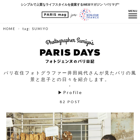
シンプルで上質なライフスタイルを提案するWEBマガジン “パリマグ”
HOME
tag: SUMIYO
パリ在住フォトグラファー井田純代さんが見たパリの風
景と息子との日々を紹介します。
・
▶
Profile
82 POST