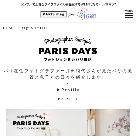
シンプルで上質なライフスタイルを提案するWEBマガジン “パリマグ”
HOME
tag: SUMIYO
パリ在住フォトグラファー井田純代さんが見たパリの風
景と息子との日々を紹介します。
・
▶
Profile
82 POST