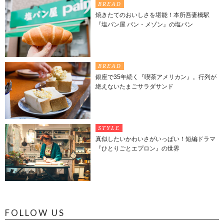
BREAD
焼きたてのおいしさを堪能！本所吾妻橋駅
『塩パン屋 パン・メゾン』の塩パン
BREAD
銀座で35年続く『喫茶アメリカン』。行列が
絶えないたまごサラダサンド
STYLE
真似したいかわいさがいっぱい！短編ドラマ
『ひとりごとエプロン』の世界
FOLLOW US