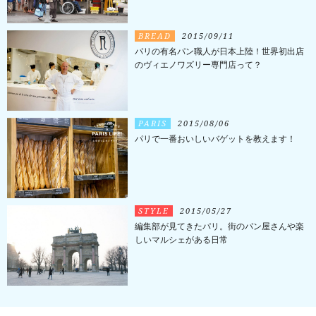
BREAD
2015/09/11
パリの有名パン職人が日本上陸！世界初出店
のヴィエノワズリー専門店って？
PARIS
2015/08/06
パリで一番おいしいバゲットを教えます！
STYLE
2015/05/27
編集部が見てきたパリ。街のパン屋さんや楽
しいマルシェがある日常