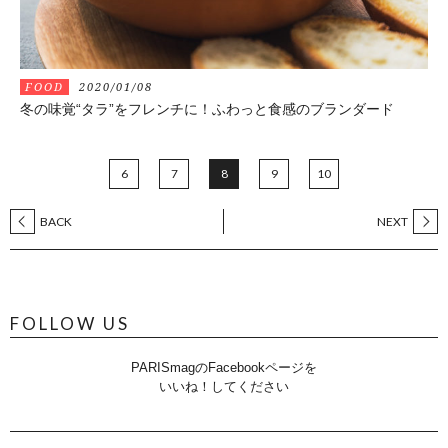
FOOD
2020/01/08
冬の味覚“タラ”をフレンチに！ふわっと食感のブランダード
6
7
8
9
10
BACK
NEXT
FOLLOW US
PARISmagのFacebookページを
いいね！してください