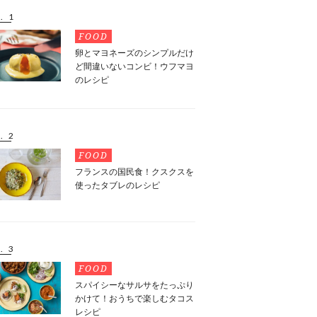
. 1
FOOD
卵とマヨネーズのシンプルだけ
ど間違いないコンビ！ウフマヨ
のレシピ
. 2
FOOD
フランスの国民食！クスクスを
使ったタブレのレシピ
. 3
FOOD
スパイシーなサルサをたっぷり
かけて！おうちで楽しむタコス
レシピ