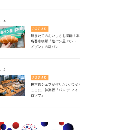
. 4
BREAD
焼きたてのおいしさを堪能！本
所吾妻橋駅『塩パン屋 パン・
メゾン』の塩パン
. 5
BREAD
榎本哲シェフが作りたいパンが
ここに。神楽坂『パン デ フィ
ロゾフ』