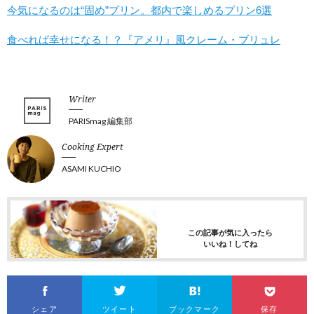
今気になるのは“固め”プリン。都内で楽しめるプリン6選
食べれば幸せになる！？『アメリ』風クレーム・ブリュレ
Writer
PARISmag 編集部
Cooking Expert
ASAMI KUCHIO
この記事が気に入ったら
いいね！してね
シェア
ツイート
ブックマーク
保存