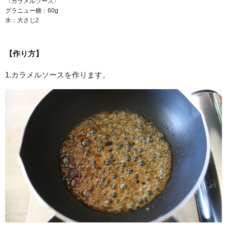
〈カラメルソース〉
グラニュー糖：60g
水：大さじ2
【作り方】
1.カラメルソースを作ります。