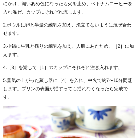
にかけ、濃いあめ色になったら火を止め、ベトナムコーヒーを
入れ混ぜ、カップにそれぞれ流します。
2.ボウルに卵と半量の練乳を加え、泡立てないように混ぜ合わ
せます。
3.小鍋に牛乳と残りの練乳を加え、人肌にあたため、［2］に加
えます。
4.［3］を濾して［1］のカップにそれぞれ注ぎ入れます。
5.蒸気の上がった蒸し器に［4］を入れ、中火で約7〜10分間蒸
します。プリンの表面が揺すっても揺れなくなったら完成で
す。