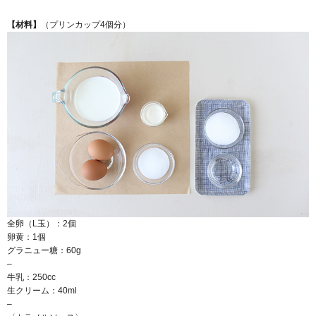
【材料】
（プリンカップ4個分）
全卵（L玉）：2個
卵黄：1個
グラニュー糖：60g
–
牛乳：250cc
生クリーム：40ml
–