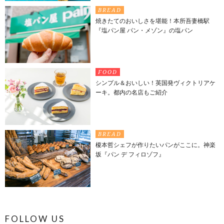
BREAD
焼きたてのおいしさを堪能！本所吾妻橋駅
『塩パン屋 パン・メゾン』の塩パン
FOOD
シンプル＆おいしい！英国発ヴィクトリアケ
ーキ。都内の名店もご紹介
BREAD
榎本哲シェフが作りたいパンがここに。神楽
坂『パン デ フィロゾフ』
FOLLOW US