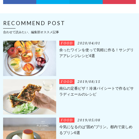
RECOMMEND POST
合わせて読みたい、編集部オススメ記事
FOOD
2020/04/01
余ったワインを使って気軽に作る！サングリ
アアレンジレシピ4選
FOOD
2019/08/15
南仏の定番ピザ！冷凍パイシートで作るピサ
ラディエールのレシピ
FOOD
2019/05/08
今気になるのは“固め”プリン。都内で楽しめ
るプリン6選