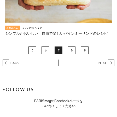
BREAD
2020/07/10
シンプルがおいしい！自由で楽しいバインミーサンドのレシピ
5
6
7
8
9
BACK
NEXT
FOLLOW US
PARISmagのFacebookページを
いいね！してください