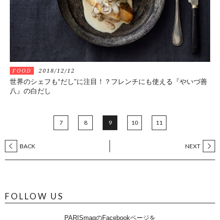
FOOD
2018/12/12
世界のシェフも“だし”に注目！？フレンチにも使える『やいづ善
八』の白だし
7
8
9
10
11
BACK
NEXT
FOLLOW US
PARISmagのFacebookページを