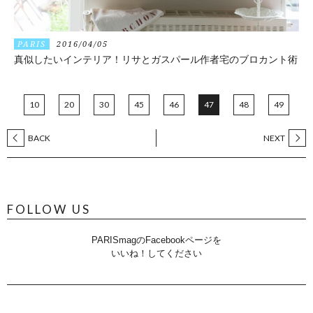
PARIS
2016/04/05
真似したいインテリア！リサとガスパール作者宅のブロカント術
10
20
30
45
46
47
48
49
BACK
NEXT
FOLLOW US
PARISmagのFacebookページを
いいね！してください