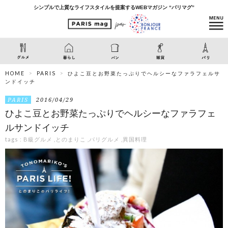
シンプルで上質なライフスタイルを提案するWEBマガジン “パリマグ”
HOME
PARIS
ひよこ豆とお野菜たっぷりでヘルシーなファラフェルサ
ンドイッチ
PARIS
2016/04/29
ひよこ豆とお野菜たっぷりでヘルシーなファラフェ
ルサンドイッチ
tags :
B級グルメ
,
とのまりこ
,
パリグルメ
,
異国料理