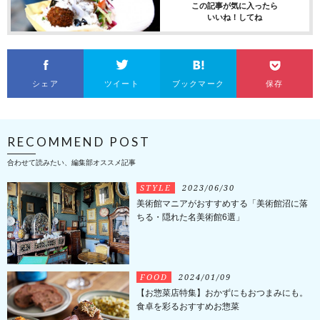
この記事が気に入ったら
いいね！してね
シェア
ツイート
ブックマーク
保存
RECOMMEND POST
合わせて読みたい、編集部オススメ記事
STYLE
2023/06/30
美術館マニアがおすすめする「美術館沼に落
ちる・隠れた名美術館6選」
FOOD
2024/01/09
【お惣菜店特集】おかずにもおつまみにも。
食卓を彩るおすすめお惣菜