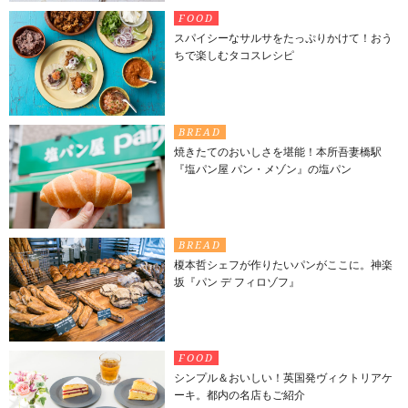
FOOD
スパイシーなサルサをたっぷりかけて！おう
ちで楽しむタコスレシピ
BREAD
焼きたてのおいしさを堪能！本所吾妻橋駅
『塩パン屋 パン・メゾン』の塩パン
BREAD
榎本哲シェフが作りたいパンがここに。神楽
坂『パン デ フィロゾフ』
FOOD
シンプル＆おいしい！英国発ヴィクトリアケ
ーキ。都内の名店もご紹介