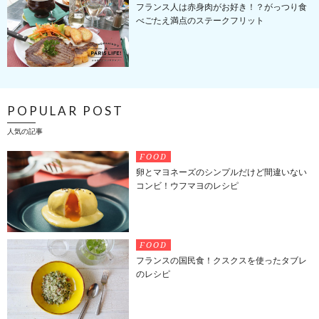
フランス人は赤身肉がお好き！？がっつり食
べごたえ満点のステークフリット
POPULAR POST
人気の記事
FOOD
卵とマヨネーズのシンプルだけど間違いない
コンビ！ウフマヨのレシピ
FOOD
フランスの国民食！クスクスを使ったタブレ
のレシピ