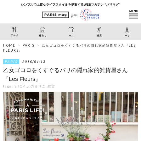
シンプルで上質なライフスタイルを提案するWEBマガジン “パリマグ”
HOME
PARIS
乙女ゴコロをくすぐるパリの隠れ家的雑貨屋さん『LES
FLEURS』
PARIS
2016/04/12
乙女ゴコロをくすぐるパリの隠れ家的雑貨屋さん
『Les Fleurs』
tags :
SHOP
,
とのまりこ
,
雑貨