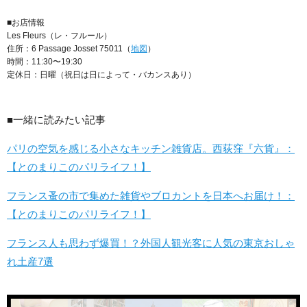
■お店情報
Les Fleurs（レ・フルール）
住所：6 Passage Josset 75011（
地図
）
時間：11:30〜19:30
定休日：日曜（祝日は日によって・バカンスあり）
■一緒に読みたい記事
パリの空気を感じる小さなキッチン雑貨店。西荻窪『六貨』：
【とのまりこのパリライフ！】
フランス蚤の市で集めた雑貨やブロカントを日本へお届け！：
【とのまりこのパリライフ！】
フランス人も思わず爆買！？外国人観光客に人気の東京おしゃ
れ土産7選