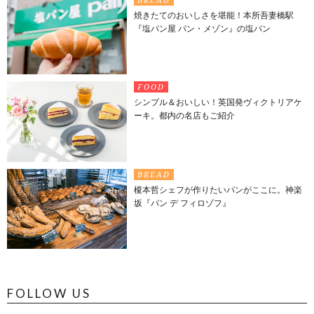
焼きたてのおいしさを堪能！本所吾妻橋駅
『塩パン屋 パン・メゾン』の塩パン
FOOD
シンプル＆おいしい！英国発ヴィクトリアケ
ーキ。都内の名店もご紹介
BREAD
榎本哲シェフが作りたいパンがここに。神楽
坂『パン デ フィロゾフ』
FOLLOW US