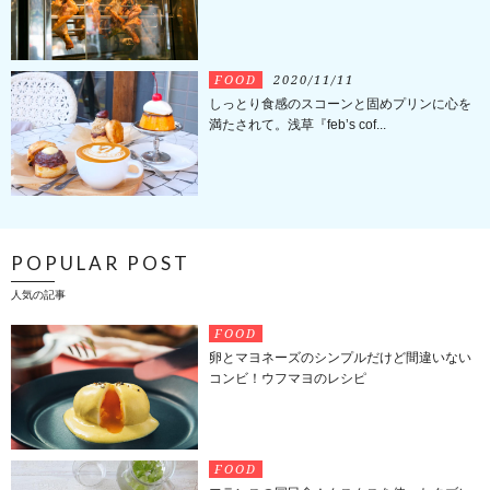
FOOD
2020/11/11
しっとり食感のスコーンと固めプリンに心を
満たされて。浅草『feb’s cof...
POPULAR POST
人気の記事
FOOD
卵とマヨネーズのシンプルだけど間違いない
コンビ！ウフマヨのレシピ
FOOD