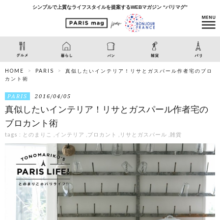
シンプルで上質なライフスタイルを提案するWEBマガジン “パリマグ”
HOME
PARIS
真似したいインテリア！リサとガスパール作者宅のブロ
カント術
PARIS
2016/04/05
真似したいインテリア！リサとガスパール作者宅の
ブロカント術
tags :
とのまりこ
,
インテリア
,
ブロカント
,
リサとガスパール
,
雑貨