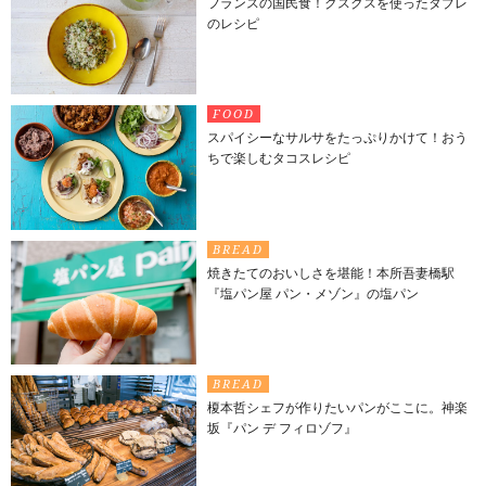
フランスの国民食！クスクスを使ったタブレ
のレシピ
FOOD
スパイシーなサルサをたっぷりかけて！おう
ちで楽しむタコスレシピ
BREAD
焼きたてのおいしさを堪能！本所吾妻橋駅
『塩パン屋 パン・メゾン』の塩パン
BREAD
榎本哲シェフが作りたいパンがここに。神楽
坂『パン デ フィロゾフ』