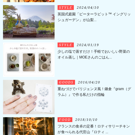
STYLE
2024/04/10
英国式庭園「ピーターラビット™ イングリッ
シュガーデン」が山梨...
STYLE
2024/01/19
少しの塩で蒸すだけ！手軽でおいしい野菜の
オイル蒸し｜MOEさんのごはん...
GOODS
2016/04/20
重ねづけでパリジェンヌ風！鎌倉『gram（グ
ラム）』で作る私だけの指輪
FOOD
2018/10/10
フランスの食卓の定番！ロティサリーチキン
が食べられる代官山『ロティ ...