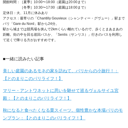
開館時間：［夏季］10:00〜18:00（庭園は20:00まで）
［冬季］10:30〜17:00（庭園は18:00まで）
定休日：火、11月に休みあり
アクセス：最寄りの「Chantilly Gouvieux（シャンティー・グヴュー）」駅まで
パリ「Gare du Nord」駅から24分。
駅から城までは競馬場を挟んで2kmくらい離れているので、歩くとまあまあの
距離。街の中を回る巡回バスか、「Senlis（サンリス）」行きのバスを利用し
て近くで降りる方がおすすめです。
■一緒に読みたい記事
美しい庭園のあるモネの家を訪ねて、パリからの小旅行！：
【とのまりこのパリライフ！】
マリー・アントワネットに思いを馳せて巡るヴェルサイユ宮
殿：【とのまりこのパリライフ！】
秋になると食べたくなる栗スイーツ。個性豊かな本場パリのモ
ンブラン：【とのまりこのパリライフ！】