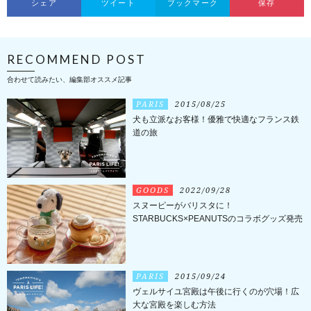
シェア
ツイート
ブックマーク
保存
RECOMMEND POST
合わせて読みたい、編集部オススメ記事
PARIS
2015/08/25
犬も立派なお客様！優雅で快適なフランス鉄
道の旅
GOODS
2022/09/28
スヌーピーがバリスタに！
STARBUCKS×PEANUTSのコラボグッズ発売
PARIS
2015/09/24
ヴェルサイユ宮殿は午後に行くのが穴場！広
大な宮殿を楽しむ方法