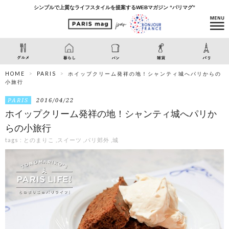
シンプルで上質なライフスタイルを提案するWEBマガジン “パリマグ”
HOME
PARIS
ホイップクリーム発祥の地！シャンティ城へパリからの
小旅行
PARIS
2016/04/22
ホイップクリーム発祥の地！シャンティ城へパリか
らの小旅行
tags :
とのまりこ
,
スイーツ
,
パリ郊外
,
城