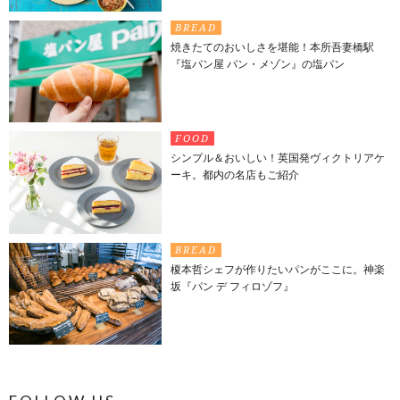
BREAD
焼きたてのおいしさを堪能！本所吾妻橋駅
『塩パン屋 パン・メゾン』の塩パン
FOOD
シンプル＆おいしい！英国発ヴィクトリアケ
ーキ。都内の名店もご紹介
BREAD
榎本哲シェフが作りたいパンがここに。神楽
坂『パン デ フィロゾフ』