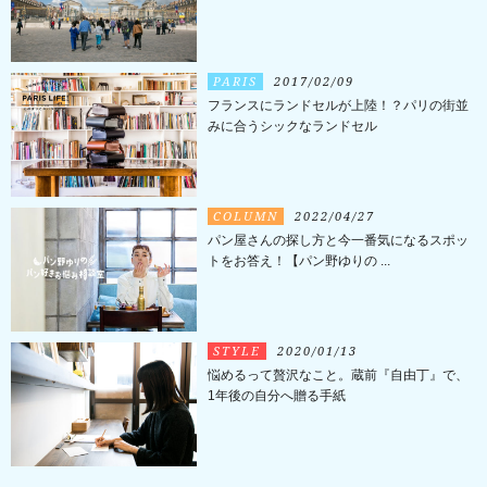
PARIS
2017/02/09
フランスにランドセルが上陸！？パリの街並
みに合うシックなランドセル
COLUMN
2022/04/27
パン屋さんの探し方と今一番気になるスポッ
トをお答え！【パン野ゆりの ...
STYLE
2020/01/13
悩めるって贅沢なこと。蔵前『自由丁』で、
1年後の自分へ贈る手紙