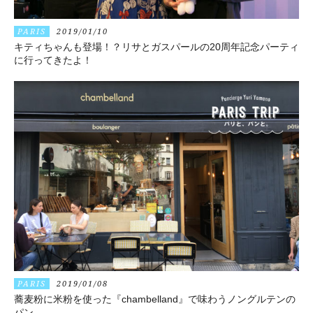
PARIS
2019/01/10
キティちゃんも登場！？リサとガスパールの20周年記念パーティ
に行ってきたよ！
PARIS
2019/01/08
蕎麦粉に米粉を使った『chambelland』で味わうノングルテンの
パン