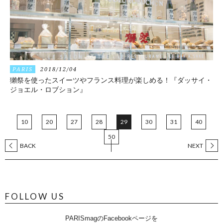
PARIS
2018/12/04
獺祭を使ったスイーツやフランス料理が楽しめる！『ダッサイ・
ジョエル・ロブション』
10
20
27
28
29
30
31
40
50
BACK
NEXT
FOLLOW US
PARISmagのFacebookページを