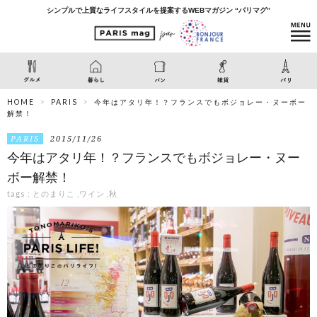
シンプルで上質なライフスタイルを提案するWEBマガジン “パリマグ”
HOME
PARIS
今年はアタリ年！？フランスでもボジョレー・ヌーボー
解禁！
PARIS
2015/11/26
今年はアタリ年！？フランスでもボジョレー・ヌー
ボー解禁！
tags :
とのまりこ
,
ワイン
,
秋