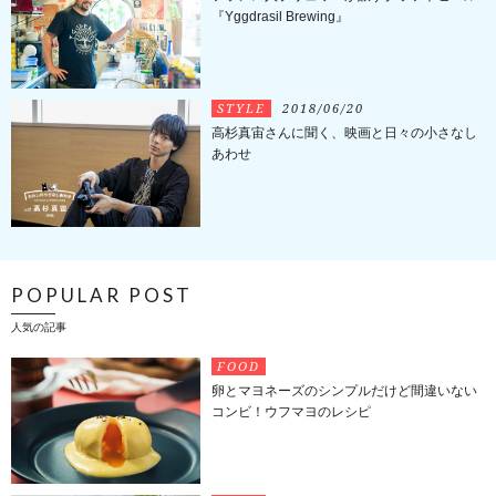
『Yggdrasil Brewing』
STYLE
2018/06/20
高杉真宙さんに聞く、映画と日々の小さなし
あわせ
POPULAR POST
人気の記事
FOOD
卵とマヨネーズのシンプルだけど間違いない
コンビ！ウフマヨのレシピ