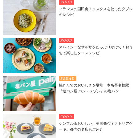
FOOD
フランスの国民食！クスクスを使ったタブレ
のレシピ
FOOD
スパイシーなサルサをたっぷりかけて！おう
ちで楽しむタコスレシピ
BREAD
焼きたてのおいしさを堪能！本所吾妻橋駅
『塩パン屋 パン・メゾン』の塩パン
FOOD
シンプル＆おいしい！英国発ヴィクトリアケ
ーキ。都内の名店もご紹介