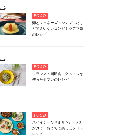
. 1
FOOD
卵とマヨネーズのシンプルだけ
ど間違いないコンビ！ウフマヨ
のレシピ
. 2
FOOD
フランスの国民食！クスクスを
使ったタブレのレシピ
. 3
FOOD
スパイシーなサルサをたっぷり
かけて！おうちで楽しむタコス
レシピ