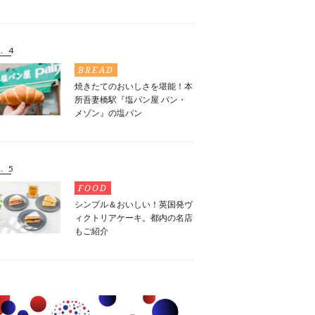
. 4
BREAD
焼きたてのおいしさを堪能！本
所吾妻橋駅『塩パン屋 パン・
メゾン』の塩パン
. 5
FOOD
シンプル＆おいしい！英国発ヴ
ィクトリアケーキ。都内の名店
もご紹介