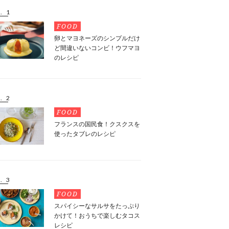
. 1
FOOD
卵とマヨネーズのシンプルだけ
ど間違いないコンビ！ウフマヨ
のレシピ
. 2
FOOD
フランスの国民食！クスクスを
使ったタブレのレシピ
. 3
FOOD
スパイシーなサルサをたっぷり
かけて！おうちで楽しむタコス
レシピ