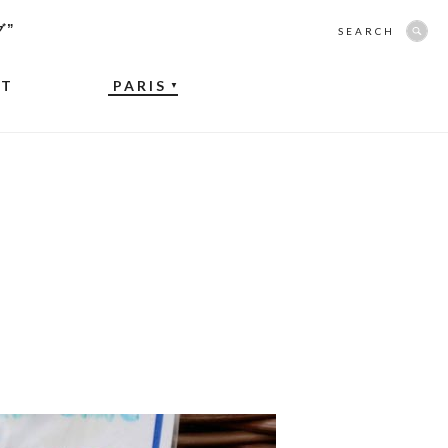
グ”
SEARCH
NT
PARIS
▼