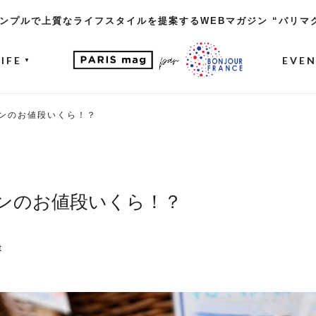
ンプルで上質なライフスタイルを提案するWEBマガジン “パリマ
LIFE
EVE
▼
ンのお値段いくら！？
ンのお値段いくら！？
t