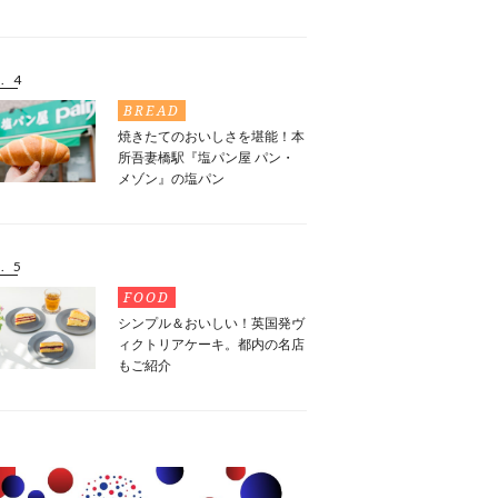
. 4
BREAD
焼きたてのおいしさを堪能！本
所吾妻橋駅『塩パン屋 パン・
メゾン』の塩パン
. 5
FOOD
シンプル＆おいしい！英国発ヴ
ィクトリアケーキ。都内の名店
もご紹介