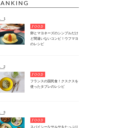
RANKING
. 1
FOOD
卵とマヨネーズのシンプルだけ
ど間違いないコンビ！ウフマヨ
のレシピ
. 2
FOOD
フランスの国民食！クスクスを
使ったタブレのレシピ
. 3
FOOD
スパイシーなサルサをたっぷり