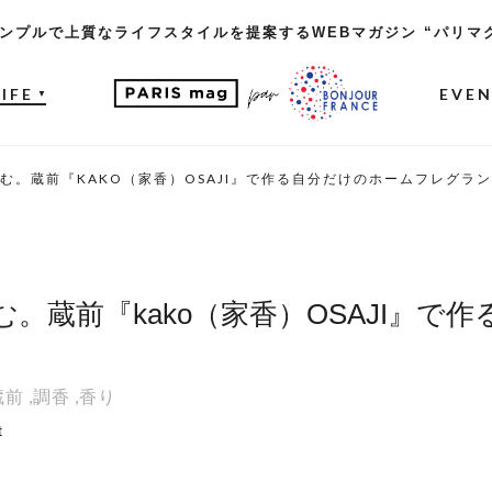
ンプルで上質なライフスタイルを提案するWEBマガジン “パリマ
LIFE
EVE
▼
む。蔵前『KAKO（家香）OSAJI』で作る自分だけのホームフレグラ
。蔵前『kako（家香）OSAJI』で
蔵前
,
調香
,
香り
t