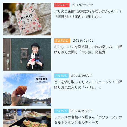
STYLE
2019/01/07
パリの美術館は火曜に行かない方がいい！？
『曜日別パリ案内』で楽しむ...
BREAD
2019/01/01
おいしいパンを巡る新しい旅の楽しみ。山野
ゆりさんに聞く「パン旅」の魅力
PARIS
2018/09/11
どこを切り取ってもフォトジェニック！山野
ゆりお気に入りの「パリと、...
PARIS
2018/01/31
フランスの老舗パン屋さん「ポワラーヌ」の
タルトタタンとタルティーヌ