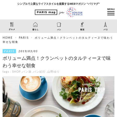
シンプルで上質なライフスタイルを提案するWEBマガジン “パリマグ”
HOME
PARIS
ボリューム満点！クランペットのタルティーヌで味わう
幸せな朝食
PARIS
2019/03/05
ボリューム満点！クランペットのタルティーヌで味
わう幸せな朝食
tags :
SHOP
,
パン旅
,
パン紀行
,
山野ゆり