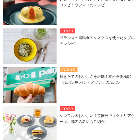
コンビ！ウフマヨのレシピ
FOOD
フランスの国民食！クスクスを使ったタブレ
のレシピ
BREAD
焼きたてのおいしさを堪能！本所吾妻橋駅
『塩パン屋 パン・メゾン』の塩パン
FOOD
シンプル＆おいしい！英国発ヴィクトリアケ
ーキ。都内の名店もご紹介