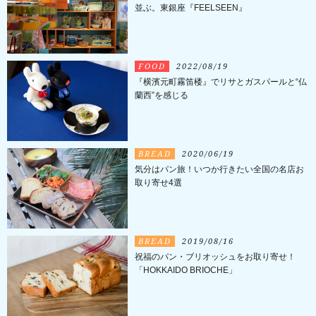
並ぶ。東銀座『FEELSEEN』
FOOD
2022/08/19
『横濱元町霧笛楼』でリサとガスパールと“仏
蘭西”を感じる
BREAD
2020/06/19
気分はパン旅！いつか行きたい全国の名店お
取り寄せ4選
BREAD
2019/08/16
祝福のパン・ブリオッシュをお取り寄せ！
「HOKKAIDO BRIOCHE」