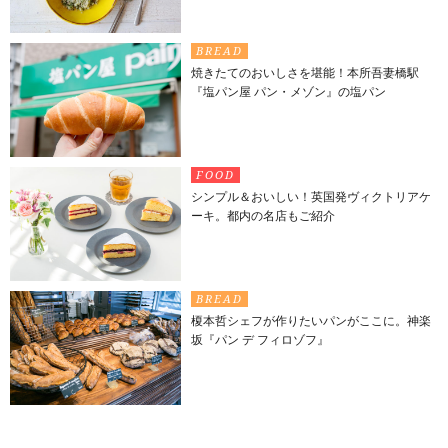
BREAD
焼きたてのおいしさを堪能！本所吾妻橋駅
『塩パン屋 パン・メゾン』の塩パン
FOOD
シンプル＆おいしい！英国発ヴィクトリアケ
ーキ。都内の名店もご紹介
BREAD
榎本哲シェフが作りたいパンがここに。神楽
坂『パン デ フィロゾフ』