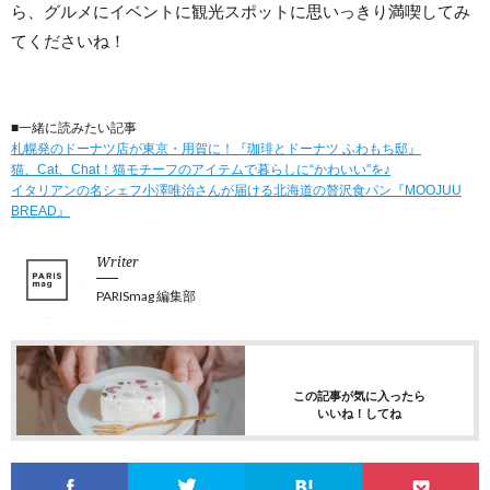
ら、グルメにイベントに観光スポットに思いっきり満喫してみ
てくださいね！
■一緒に読みたい記事
札幌発のドーナツ店が東京・用賀に！『珈琲とドーナツ ふわもち邸』
猫、Cat、Chat！猫モチーフのアイテムで暮らしに“かわいい”を♪
イタリアンの名シェフ小澤唯治さんが届ける北海道の贅沢食パン『MOOJUU
BREAD』
Writer
PARISmag 編集部
この記事が気に入ったら
いいね！してね