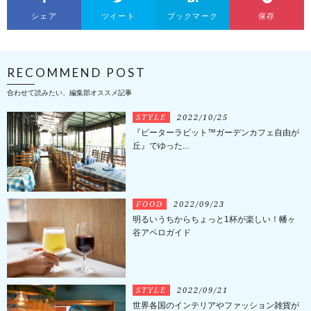
シェア
ツイート
ブックマーク
保存
RECOMMEND POST
合わせて読みたい、編集部オススメ記事
STYLE
2022/10/25
『ピーターラビット™️ガーデンカフェ自由が
丘』でゆった...
FOOD
2022/09/23
明るいうちからちょっと1杯が楽しい！幡ヶ
谷アペロガイド
STYLE
2022/09/21
世界各国のインテリアやファッション雑貨が