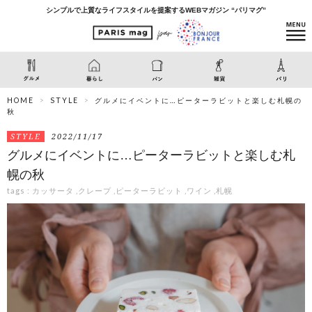
シンプルで上質なライフスタイルを提案するWEBマガジン “パリマグ”
HOME
STYLE
グルメにイベントに…ピーターラビットと楽しむ札幌の
秋
STYLE
2022/11/17
グルメにイベントに…ピーターラビットと楽しむ札
幌の秋
tags :
カッサータ
,
クレープ
,
ピーターラビット
,
ワイン
,
札幌