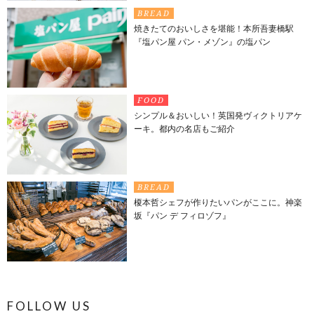
BREAD
焼きたてのおいしさを堪能！本所吾妻橋駅
『塩パン屋 パン・メゾン』の塩パン
FOOD
シンプル＆おいしい！英国発ヴィクトリアケ
ーキ。都内の名店もご紹介
BREAD
榎本哲シェフが作りたいパンがここに。神楽
坂『パン デ フィロゾフ』
FOLLOW US