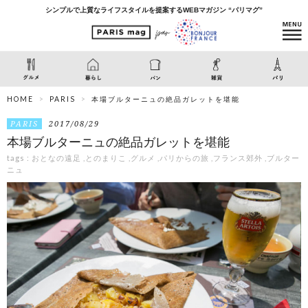
シンプルで上質なライフスタイルを提案するWEBマガジン “パリマグ”
HOME
PARIS
本場ブルターニュの絶品ガレットを堪能
PARIS
2017/08/29
本場ブルターニュの絶品ガレットを堪能
tags :
おとなの遠足
,
とのまりこ
,
グルメ
,
パリからの旅
,
フランス郊外
,
ブルター
ニュ