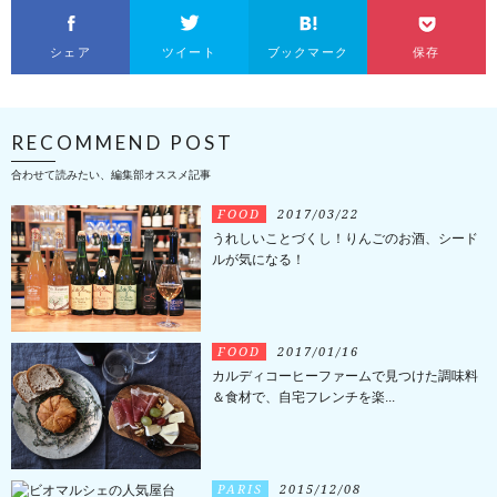
シェア
ツイート
ブックマーク
保存
RECOMMEND POST
合わせて読みたい、編集部オススメ記事
FOOD
2017/03/22
うれしいことづくし！りんごのお酒、シード
ルが気になる！
FOOD
2017/01/16
カルディコーヒーファームで見つけた調味料
＆食材で、自宅フレンチを楽...
PARIS
2015/12/08