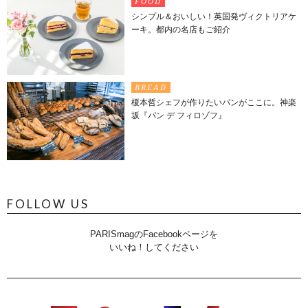
FOOD
シンプル＆おいしい！英国発ヴィクトリアケ
ーキ。都内の名店もご紹介
BREAD
榎本哲シェフが作りたいパンがここに。神楽
坂『パン デ フィロゾフ』
FOLLOW US
PARISmagのFacebookページを
いいね！してください