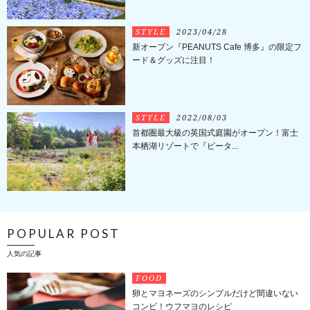
STYLE
2023/04/28
新オープン『PEANUTS Cafe 博多』の限定フ
ード＆グッズに注目！
STYLE
2022/08/03
首都圏最大級の英国式庭園がオープン！富士
本栖湖リゾートで『ピータ...
POPULAR POST
人気の記事
FOOD
卵とマヨネーズのシンプルだけど間違いない
コンビ！ウフマヨのレシピ