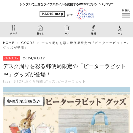
シンプルで上質なライフスタイルを提案するWEBマガジン “パリマグ”
HOME
GOODS
デスク周りを彩る郵便局限定の「ピーターラビット™」
グッズが登場！
GOODS
2024/01/12
デスク周りを彩る郵便局限定の「ピーターラビット
™」グッズが登場！
tags :
SHOP
,
おうち時間
,
グッズ
,
ピーターラビット