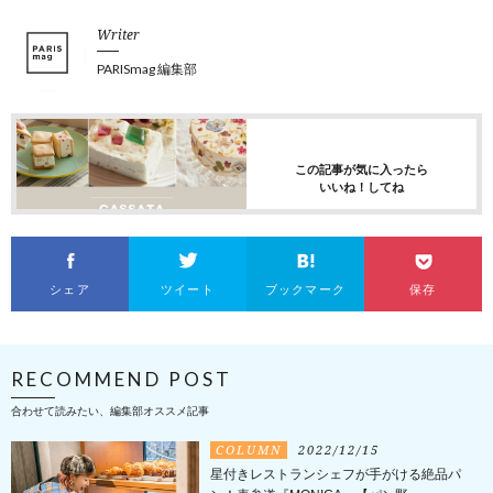
Writer
PARISmag 編集部
この記事が気に入ったら
いいね！してね
シェア
ツイート
ブックマーク
保存
RECOMMEND POST
合わせて読みたい、編集部オススメ記事
COLUMN
2022/12/15
星付きレストランシェフが手がける絶品パ