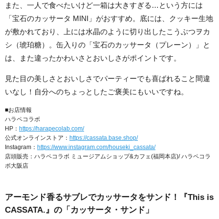
また、一人で食べたいけど一箱は大きすぎる…という方には
「宝石のカッサータ MINI」がおすすめ。底には、クッキー生地
が敷かれており、上には水晶のように切り出したこうぶつヲカ
シ（琥珀糖）。缶入りの「宝石のカッサータ（プレーン）」と
は、また違ったかわいさとおいしさがポイントです。
見た目の美しさとおいしさでパーティーでも喜ばれること間違
いなし！自分へのちょっとしたご褒美にもいいですね。
■お店情報
ハラペコラボ
HP：
https://harapecolab.com/
公式オンラインストア：
https://cassata.base.shop/
Instagram：
https://www.instagram.com/houseki_cassata/
店頭販売：ハラペコラボ ミュージアムショップ&カフェ(福岡本店)/ ハラペコラ
ボ大阪店
アーモンド香るサブレでカッサータをサンド！『This is
CASSATA.』の「カッサータ・サンド」