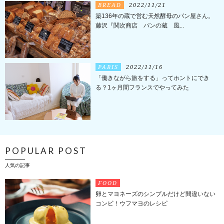
BREAD
2022/11/21
築136年の蔵で営む天然酵母のパン屋さん。
藤沢『関次商店 パンの蔵 風...
PARIS
2022/11/16
「働きながら旅をする」ってホントにでき
る？1ヶ月間フランスでやってみた
POPULAR POST
人気の記事
FOOD
卵とマヨネーズのシンプルだけど間違いない
コンビ！ウフマヨのレシピ