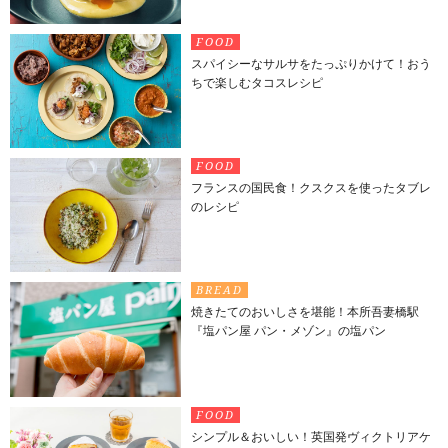
FOOD
スパイシーなサルサをたっぷりかけて！おう
ちで楽しむタコスレシピ
FOOD
フランスの国民食！クスクスを使ったタブレ
のレシピ
BREAD
焼きたてのおいしさを堪能！本所吾妻橋駅
『塩パン屋 パン・メゾン』の塩パン
FOOD
シンプル＆おいしい！英国発ヴィクトリアケ