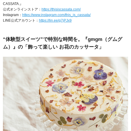
CASSATA.』
公式オンラインストア：
https://thisiscassata.com/
Instagram：
https://www.instagram.com/this_is_cassata/
LINE公式アカウント：
https://lin.ee/g7jPJx9
“体験型スイーツ”で特別な時間を。『gmgm（グムグ
ム）』の「飾って楽しい お花のカッサータ」