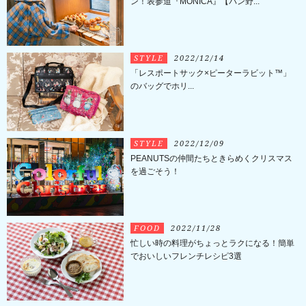
ン！表参道『MONICA』【パン野...
STYLE
2022/12/14
「レスポートサック×ピーターラビット™️」
のバッグでホリ...
STYLE
2022/12/09
PEANUTSの仲間たちときらめくクリスマス
を過ごそう！
FOOD
2022/11/28
忙しい時の料理がちょっとラクになる！簡単
でおいしいフレンチレシピ3選