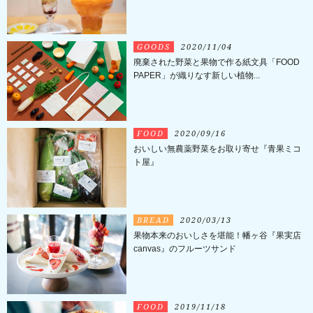
GOODS
2020/11/04
廃棄された野菜と果物で作る紙文具「FOOD
PAPER」が織りなす新しい植物...
FOOD
2020/09/16
おいしい無農薬野菜をお取り寄せ『青果ミコ
ト屋』
BREAD
2020/03/13
果物本来のおいしさを堪能！幡ヶ谷『果実店
canvas』のフルーツサンド
FOOD
2019/11/18