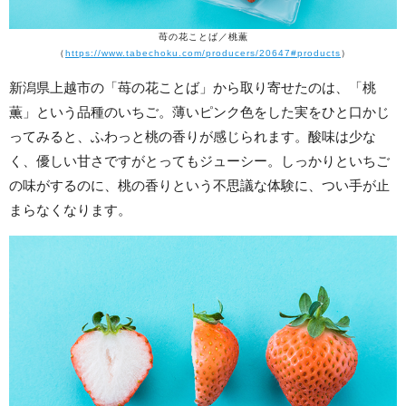
苺の花ことば／桃薫
（
https://www.tabechoku.com/producers/20647#products
）
新潟県上越市の「苺の花ことば」から取り寄せたのは、「桃
薫」という品種のいちご。薄いピンク色をした実をひと口かじ
ってみると、ふわっと桃の香りが感じられます。酸味は少な
く、優しい甘さですがとってもジューシー。しっかりといちご
の味がするのに、桃の香りという不思議な体験に、つい手が止
まらなくなります。