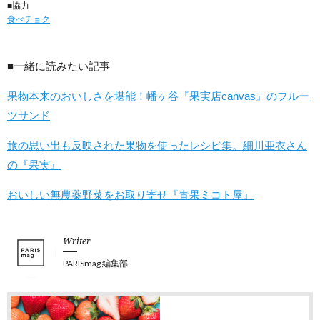
■協力
食べチョク
■一緒に読みたい記事
果物本来のおいしさを堪能！幡ヶ谷『果実店canvas』のフルー
ツサンド
旅の思い出も反映された果物を使ったレシピ集。細川亜衣さん
の『果実』
おいしい無農薬野菜をお取り寄せ『青果ミコト屋』
Writer
PARISmag 編集部