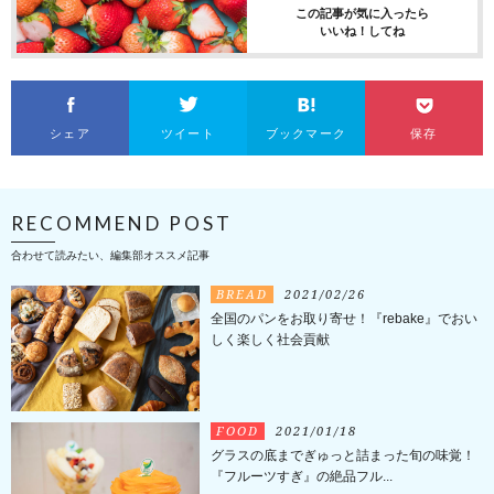
この記事が気に入ったら
いいね！してね
シェア
ツイート
ブックマーク
保存
RECOMMEND POST
合わせて読みたい、編集部オススメ記事
BREAD
2021/02/26
全国のパンをお取り寄せ！『rebake』でおい
しく楽しく社会貢献
FOOD
2021/01/18
グラスの底までぎゅっと詰まった旬の味覚！
『フルーツすぎ』の絶品フル...