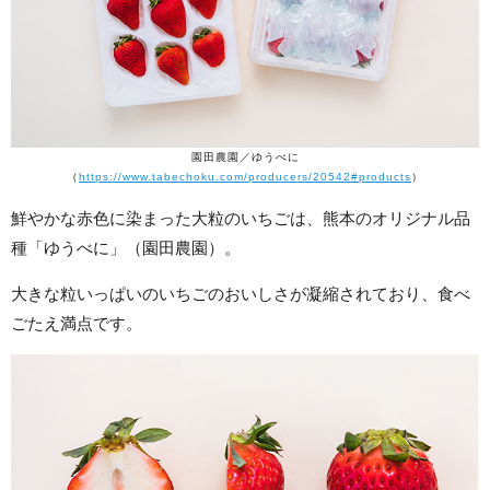
園田農園／ゆうべに
（
https://www.tabechoku.com/producers/20542#products
）
鮮やかな赤色に染まった大粒のいちごは、熊本のオリジナル品
種「ゆうべに」（園田農園）。
大きな粒いっぱいのいちごのおいしさが凝縮されており、食べ
ごたえ満点です。