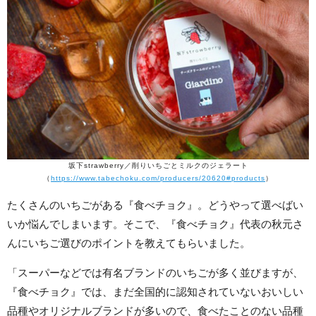
坂下strawberry／削りいちごとミルクのジェラート
（
https://www.tabechoku.com/producers/20620#products
）
たくさんのいちごがある『食べチョク』。どうやって選べばい
いか悩んでしまいます。そこで、『食べチョク』代表の秋元さ
んにいちご選びのポイントを教えてもらいました。
「スーパーなどでは有名ブランドのいちごが多く並びますが、
『食べチョク』では、まだ全国的に認知されていないおいしい
品種やオリジナルブランドが多いので、食べたことのない品種