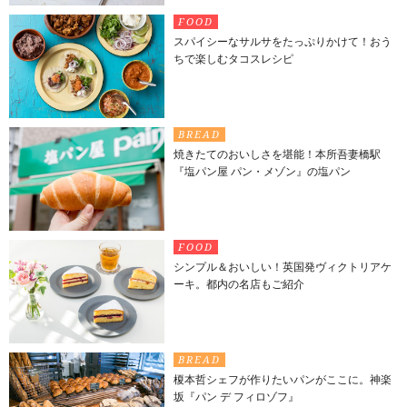
FOOD
スパイシーなサルサをたっぷりかけて！おう
ちで楽しむタコスレシピ
BREAD
焼きたてのおいしさを堪能！本所吾妻橋駅
『塩パン屋 パン・メゾン』の塩パン
FOOD
シンプル＆おいしい！英国発ヴィクトリアケ
ーキ。都内の名店もご紹介
BREAD
榎本哲シェフが作りたいパンがここに。神楽
坂『パン デ フィロゾフ』