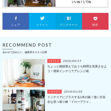
いいね！してね
シェア
ツイート
ブックマーク
保存
RECOMMEND POST
合わせて読みたい、編集部オススメ記事
STYLE
2020/06/17
ちょっと模様替えでおうち時間を充実させよ
う！簡単インテリアアレンジ術
GOODS
2019/01/30
インテリアにプラスする1本の線！使い方自
在な突っ張り棒「ドローアライ...