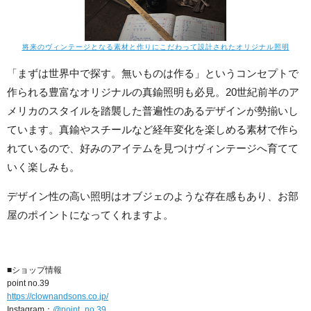
将来のヴィンテージとなる素材と作りにこだわって設計されたオリジナル照明
「まずは世界中で探す。無いものは作る」というコンセプトで
作られる豊富なオリジナルの真鍮照明も必見。20世紀前半のア
メリカのスタイルを踏襲した普遍性のあるデザインが勢揃いし
ています。真鍮やスチールなど経年変化を楽しめる素材で作ら
れているので、好みのアイテムを見つけヴィンテージへ育てて
いく楽しみも。
デザイン性の高い照明はオブジェのような存在感もあり、お部
屋のポイントになってくれますよ。
■ショップ情報
point no.39
https://clownandsons.co.jp/
Instagram：
@point_no.39