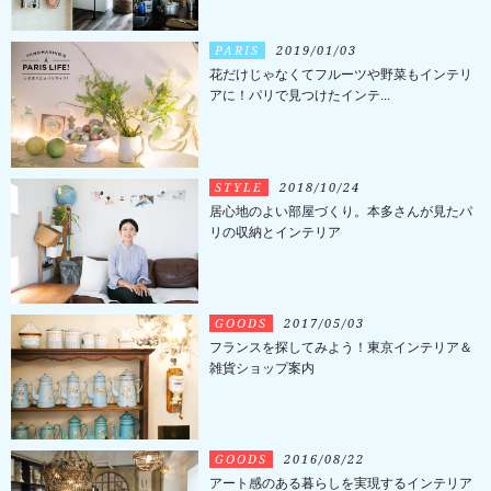
PARIS
2019/01/03
花だけじゃなくてフルーツや野菜もインテリ
アに！パリで見つけたインテ...
STYLE
2018/10/24
居心地のよい部屋づくり。本多さんが見たパ
リの収納とインテリア
GOODS
2017/05/03
フランスを探してみよう！東京インテリア＆
雑貨ショップ案内
GOODS
2016/08/22
アート感のある暮らしを実現するインテリア