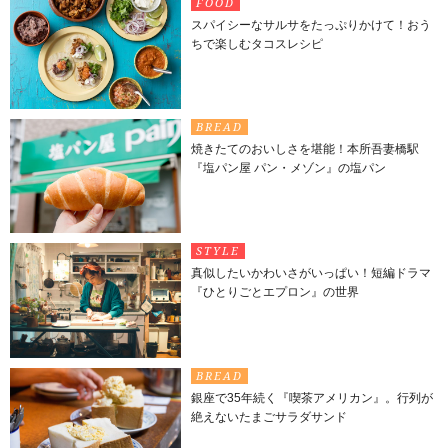
FOOD
スパイシーなサルサをたっぷりかけて！おう
ちで楽しむタコスレシピ
BREAD
焼きたてのおいしさを堪能！本所吾妻橋駅
『塩パン屋 パン・メゾン』の塩パン
STYLE
真似したいかわいさがいっぱい！短編ドラマ
『ひとりごとエプロン』の世界
BREAD
銀座で35年続く『喫茶アメリカン』。行列が
絶えないたまごサラダサンド