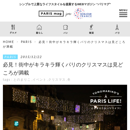
シンプルで上質なライフスタイルを提案するWEBマガジン “パリマグ”
HOME
PARIS
必見！街中がキラキラ輝くパリのクリスマスは見どころ
が満載
PARIS
2015/12/22
必見！街中がキラキラ輝くパリのクリスマスは見ど
ころが満載
tags :
とのまりこ
,
イベント
,
クリスマス
,
冬