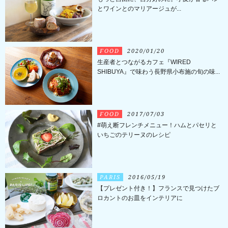
とワインとのマリアージュが...
FOOD
2020/01/20
生産者とつながるカフェ『WIRED
SHIBUYA』で味わう長野県小布施の旬の味...
FOOD
2017/07/03
#萌え断フレンチメニュー！ハムとパセリと
いちごのテリーヌのレシピ
PARIS
2016/05/19
【プレゼント付き！】フランスで見つけたブ
ロカントのお皿をインテリアに