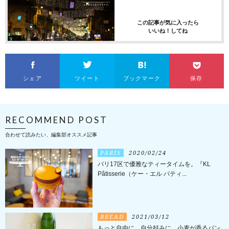
この記事が気に入ったら
いいね！してね
シェア
ツイート
ブックマーク
保存
RECOMMEND POST
合わせて読みたい、編集部オススメ記事
PARIS
2020/02/24
パリ17区で優雅なティータイムを。『KL
Pâtisserie（ケー・エル パティ...
BREAD
2021/03/12
もっと自由に、自分好みに。小麦が香るパン