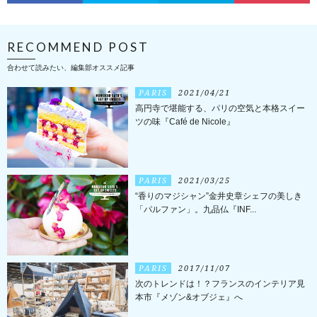
RECOMMEND POST
合わせて読みたい、編集部オススメ記事
PARIS
2021/04/21
高円寺で堪能する、パリの空気と本格スイー
ツの味『Café de Nicole』
PARIS
2021/03/25
“香りのマジシャン”金井史章シェフの美しき
「パルファン」。九品仏『INF...
PARIS
2017/11/07
次のトレンドは！？フランスのインテリア見
本市『メゾン&オブジェ』へ