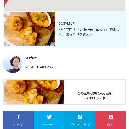
2015/12/17
パイ専門店『Little Pie Factory』で味わ
う、ほっこり冬のパイ
Writer
MISAKI NAKAJYO
この記事が気に入ったら
いいね！してね
シェア
ツイート
ブックマーク
保存