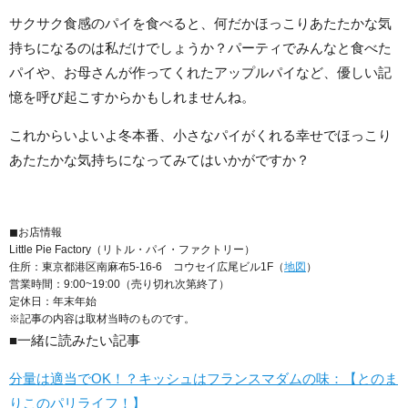
サクサク食感のパイを食べると、何だかほっこりあたたかな気
持ちになるのは私だけでしょうか？パーティでみんなと食べた
パイや、お母さんが作ってくれたアップルパイなど、優しい記
憶を呼び起こすからかもしれませんね。
これからいよいよ冬本番、小さなパイがくれる幸せでほっこり
あたたかな気持ちになってみてはいかがですか？
◼︎お店情報
Little Pie Factory（リトル・パイ・ファクトリー）
住所：東京都港区南麻布5-16-6 コウセイ広尾ビル1F（
地図
）
営業時間：9:00~19:00（売り切れ次第終了）
定休日：年末年始
※記事の内容は取材当時のものです。
■一緒に読みたい記事
分量は適当でOK！？キッシュはフランスマダムの味：【とのま
りこのパリライフ！】