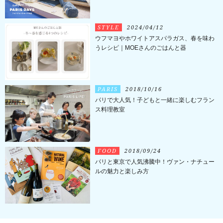
STYLE
2024/04/12
ウフマヨやホワイトアスパラガス、春を味わ
うレシピ｜MOEさんのごはんと器
PARIS
2018/10/16
パリで大人気！子どもと一緒に楽しむフラン
ス料理教室
FOOD
2018/09/24
パリと東京で人気沸騰中！ヴァン・ナチュー
ルの魅力と楽しみ方