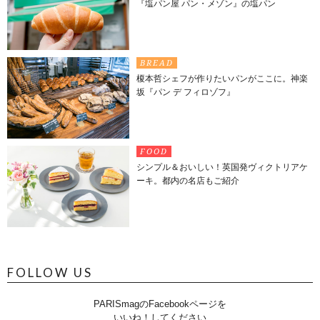
『塩パン屋 パン・メゾン』の塩パン
BREAD
榎本哲シェフが作りたいパンがここに。神楽
坂『パン デ フィロゾフ』
FOOD
シンプル＆おいしい！英国発ヴィクトリアケ
ーキ。都内の名店もご紹介
FOLLOW US
PARISmagのFacebookページを
いいね！してください