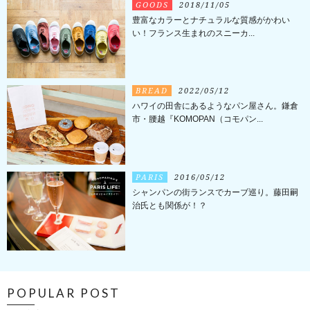
GOODS
2018/11/05
豊富なカラーとナチュラルな質感がかわい
い！フランス生まれのスニーカ...
BREAD
2022/05/12
ハワイの田舎にあるようなパン屋さん。鎌倉
市・腰越『KOMOPAN（コモパン...
PARIS
2016/05/12
シャンパンの街ランスでカーブ巡り。藤田嗣
治氏とも関係が！？
POPULAR POST