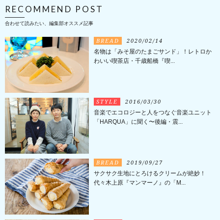
RECOMMEND POST
合わせて読みたい、編集部オススメ記事
BREAD
2020/02/14
名物は「みそ屋のたまごサンド」！レトロか
わいい喫茶店・千歳船橋『喫...
STYLE
2016/03/30
音楽でエコロジーと人をつなぐ音楽ユニット
「HARQUA」に聞く〜後編・震...
BREAD
2019/09/27
サクサク生地にとろけるクリームが絶妙！
代々木上原『マンマーノ』の「M...