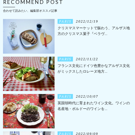
RECOMMEND POST
合わせて読みたい、編集部オススメ記事
PARIS
2022/12/19
クリスマスマーケットで賑わう、アルザス地
方のクリスマス菓子『ベラヴ...
PARIS
2022/11/22
フランス文化にドイツ色豊かなアルザス文化
がミックスしたロレーヌ地方...
PARIS
2022/10/07
英国領時代に育まれたワイン文化。ワインの
名産地・ボルドーのワインを...
PARIS
2022/09/09