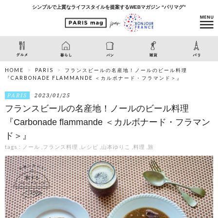
シンプルで上質なライフスタイルを提案するWEBマガジン “パリマグ”
HOME
PARIS
フランスビールの名産地！ノールのビール料理
『CARBONADE FLAMMANDE ＜カルボナード・フラマンド＞』
PARIS
2023/01/25
フランスビールの名産地！ノールのビール料理
『Carbonade flammande ＜カルボナード・フラマン
ド＞』
tags :
ノール
,
フランス料理
,
レシピ
,
山本ゆりこ
,
料理
,
旅