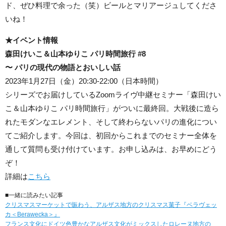
ド、ぜひ料理で余った（笑）ビールとマリアージュしてくださ
いね！
★イベント情報
森田けいこ＆山本ゆりこ パリ時間旅行 #8
〜 パリの現代の物語とおいしい話
2023年1月27日（金）20:30-22:00（日本時間）
シリーズでお届けしているZoomライヴ中継セミナー「森田けい
こ＆山本ゆりこ パリ時間旅行」がついに最終回。大戦後に造ら
れたモダンなエレメント、そして終わらないパリの進化につい
てご紹介します。今回は、初回からこれまでのセミナー全体を
通して質問も受け付けています。お申し込みは、お早めにどう
ぞ！
詳細は
こちら
■一緒に読みたい記事
クリスマスマーケットで賑わう、アルザス地方のクリスマス菓子『ベラヴェッ
カ＜Berawecka＞』
フランス文化にドイツ色豊かなアルザス文化がミックスしたロレーヌ地方の