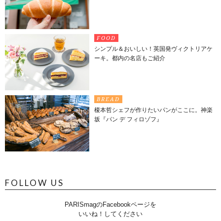
FOOD
シンプル＆おいしい！英国発ヴィクトリアケ
ーキ。都内の名店もご紹介
BREAD
榎本哲シェフが作りたいパンがここに。神楽
坂『パン デ フィロゾフ』
FOLLOW US
PARISmagのFacebookページを
いいね！してください