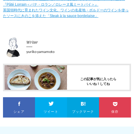
『Pâté Lorrain＜パテ・ロラン／ロレーヌ風ミートパイ＞』
英国領時代に育まれたワイン文化。ワインの名産地・ボルドーのワインを使っ
たソースにきのこを添えた「Steak à la sauce bordelaise」
Writer
yuriko yamamoto
この記事が気に入ったら
いいね！してね
シェア
ツイート
ブックマーク
保存