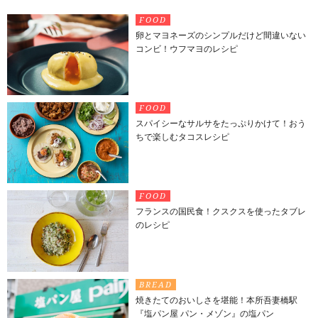
FOOD
卵とマヨネーズのシンプルだけど間違いない
コンビ！ウフマヨのレシピ
FOOD
スパイシーなサルサをたっぷりかけて！おう
ちで楽しむタコスレシピ
FOOD
フランスの国民食！クスクスを使ったタブレ
のレシピ
BREAD
焼きたてのおいしさを堪能！本所吾妻橋駅
『塩パン屋 パン・メゾン』の塩パン