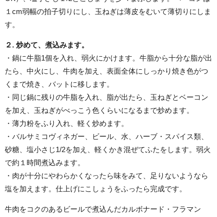
１cm弱幅の拍子切りにし、玉ねぎは薄皮をむいて薄切りにしま
す。
２. 炒めて、煮込みます。
・鍋に牛脂1個を入れ、弱火にかけます。牛脂から十分な脂が出
たら、中火にし、牛肉を加え、表面全体にしっかり焼き色がつ
くまで焼き、バットに移します。
・同じ鍋に残りの牛脂を入れ、脂が出たら、玉ねぎとベーコン
を加え、玉ねぎがべっこう色くらいになるまで炒めます。
・薄力粉をふり入れ、軽く炒めます。
・バルサミコヴィネガー、ビール、水、ハーブ・スパイス類、
砂糖、塩小さじ1/2を加え、軽くかき混ぜてふたをします。弱火
で約１時間煮込みます。
・肉が十分にやわらかくなったら味をみて、足りないようなら
塩を加えます。仕上げにこしょうをふったら完成です。
牛肉をコクのあるビールで煮込んだカルボナード・フラマン