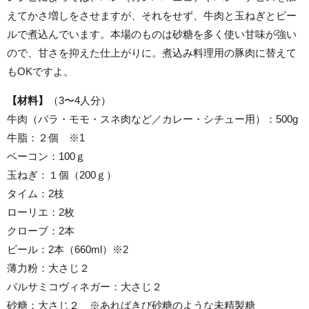
えてかさ増しをさせますが、それをせず、牛肉と玉ねぎとビー
ルで煮込んでいます。本場のものは砂糖を多く使い甘味が強い
ので、甘さを抑えた仕上がりに。煮込み料理用の豚肉に替えて
もOKですよ。
【材料】
（3〜4人分）
牛肉（バラ・モモ・スネ肉など／カレー・シチュー用）：500g
牛脂：２個 ※1
ベーコン：100ｇ
玉ねぎ：１個（200ｇ）
タイム：2枝
ローリエ：2枚
クローブ：2本
ビール：2本（660ml）※2
薄力粉：大さじ２
バルサミコヴィネガー：大さじ２
砂糖：大さじ２ ※あればきび砂糖のような未精製糖