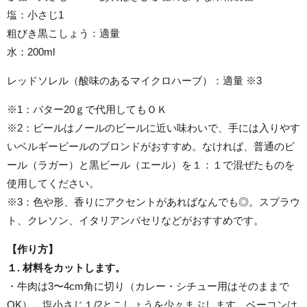
塩：小さじ1
粗びき黒こしょう：適量
水：200ml
レッドソレル（酸味のあるマイクロハーブ）：適量 ※3
※1：バター20ｇで代用してもＯＫ
※2：ビールはノールのビールに近い味わいで、手には入りやす
いベルギービールのブロンドがおすすめ。なければ、普通のビ
ール（ラガー）と黒ビール（エール）を１：１で混ぜたものを
使用してください。
※3：色や形、香りにアクセントがあればなんでも◎。スプラウ
ト、クレソン、イタリアンパセリなどがおすすめです。
【作り方】
１. 材料をカットします。
・牛肉は3〜4cm角に切り（カレー・シチュー用はそのままで
OK）、塩小さじ１/2とこしょうを少々まぶします。ベーコンは