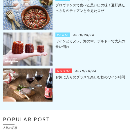
プロヴァンスで食べた思い出の味！夏野菜た
っぷりのティアンと冷えたロゼ
PARIS
2020/08/18
ワインとカヌレ、海の幸。ボルドーで大人の
食い倒れ
GOODS
2019/10/23
お気に入りのグラスで楽しむ秋のワイン時間
POPULAR POST
人気の記事