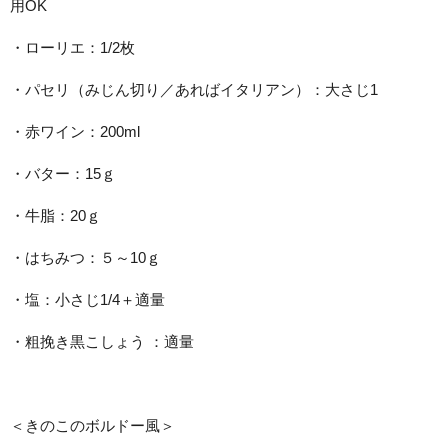
用OK
・ローリエ：1/2枚
・パセリ（みじん切り／あればイタリアン）：大さじ1
・赤ワイン：200ml
・バター：15ｇ
・牛脂：20ｇ
・はちみつ：５～10ｇ
・塩：小さじ1/4＋適量
・粗挽き黒こしょう ：適量
＜きのこのボルドー風＞