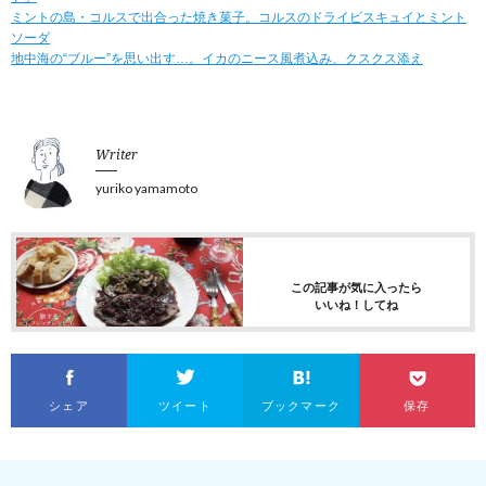
ミントの島・コルスで出合った焼き菓子。コルスのドライビスキュイとミント
ソーダ
地中海の“ブルー”を思い出す…。イカのニース風煮込み、クスクス添え
Writer
yuriko yamamoto
この記事が気に入ったら
いいね！してね
シェア
ツイート
ブックマーク
保存