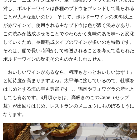
対し、ボルドーワインは多種のブドウをブレンドして造られる
ことが大きな違いの1つ。そして、ボルドーワインの80％
以上
が赤ワインで、使用される主なブドウは色が濃く渋みがあり、
この渋みが熟成させることでやわらかく丸味のある味へと変化
していくため、長期熟成タイプのワインが多いのも特徴です。
それは、船で長い時間かけて輸送されることを考えて造られた
ボルドーワインの歴史そのものかもしれません。
「おいしいワインがあるなら、料理もきっとおいしいはず！」
と期待度が高まりますよね。太平洋に接しているので、牡蠣を
はじめとする海の幸も豊富ですし、鴨肉やフォワグラの産地と
しても有名です。9月頃からは、高級きのこのCèpe（セップ
茸）が出回りはじめ、レストランのメニュウにものぼるように
なります。