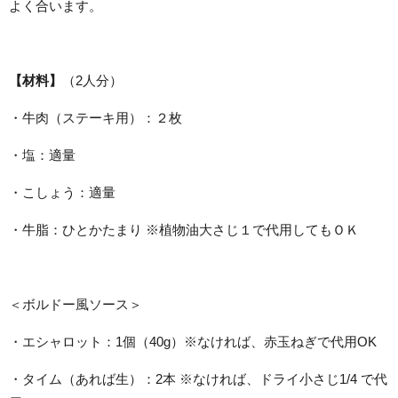
よく合います。
【材料】
（2人分）
・牛肉（ステーキ用）：２枚
・塩：適量
・こしょう：適量
・牛脂：ひとかたまり ※植物油大さじ１で代用してもＯＫ
＜ボルドー風ソース＞
・エシャロット：1個（40g）※なければ、赤玉ねぎで代用OK
・タイム（あれば生）：2本 ※なければ、ドライ小さじ1/4 で代