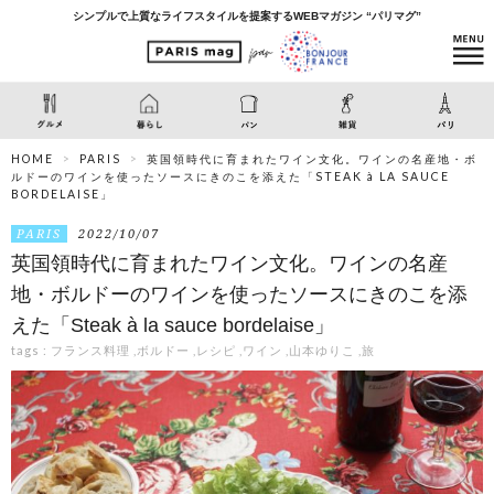
シンプルで上質なライフスタイルを提案するWEBマガジン “パリマグ”
HOME
PARIS
英国領時代に育まれたワイン文化。ワインの名産地・ボ
ルドーのワインを使ったソースにきのこを添えた「STEAK à LA SAUCE
BORDELAISE」
PARIS
2022/10/07
英国領時代に育まれたワイン文化。ワインの名産
地・ボルドーのワインを使ったソースにきのこを添
えた「Steak à la sauce bordelaise」
tags :
フランス料理
,
ボルドー
,
レシピ
,
ワイン
,
山本ゆりこ
,
旅