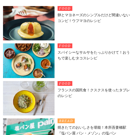
FOOD
卵とマヨネーズのシンプルだけど間違いない
コンビ！ウフマヨのレシピ
FOOD
スパイシーなサルサをたっぷりかけて！おう
ちで楽しむタコスレシピ
FOOD
フランスの国民食！クスクスを使ったタブレ
のレシピ
BREAD
焼きたてのおいしさを堪能！本所吾妻橋駅
『塩パン屋 パン・メゾン』の塩パン