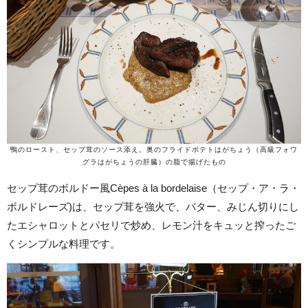
鴨のロースト、セップ茸のソース添え。奥のフライドポテトはがちょう（高級フォワ
グラはがちょうの肝臓）の脂で揚げたもの
セップ茸のボルドー風Cèpes à la bordelaise（セップ・ア・ラ・
ボルドレーズ)は、セップ茸を強火で、バター、みじん切りにし
たエシャロットとパセリで炒め、レモン汁をキュッと搾ったご
くシンプルな料理です。