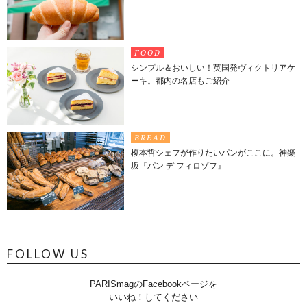
FOOD
シンプル＆おいしい！英国発ヴィクトリアケ
ーキ。都内の名店もご紹介
BREAD
榎本哲シェフが作りたいパンがここに。神楽
坂『パン デ フィロゾフ』
FOLLOW US
PARISmagのFacebookページを
いいね！してください