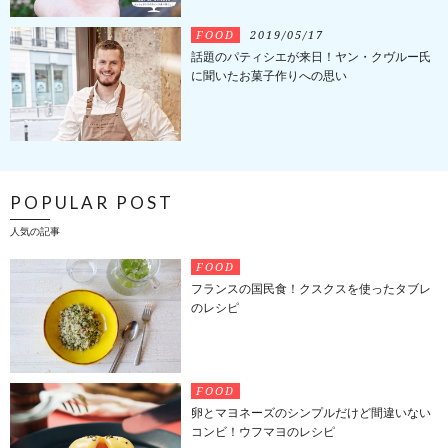
FOOD
2019/05/17
話題のパティシエが来日！ヤン・クヴルー氏
に聞いたお菓子作りへの思い
POPULAR POST
人気の記事
FOOD
フランスの国民食！クスクスを使ったタブレ
のレシピ
FOOD
卵とマヨネーズのシンプルだけど間違いない
コンビ！ウフマヨのレシピ