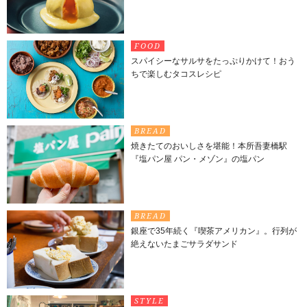
FOOD
スパイシーなサルサをたっぷりかけて！おう
ちで楽しむタコスレシピ
BREAD
焼きたてのおいしさを堪能！本所吾妻橋駅
『塩パン屋 パン・メゾン』の塩パン
BREAD
銀座で35年続く『喫茶アメリカン』。行列が
絶えないたまごサラダサンド
STYLE