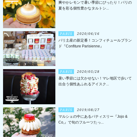
爽やかレモンで暑い季節にぴったり！パリの
夏を彩る個性豊かなタルトシ...
PARIS
2020/06/16
パリ土産の新定番！コンフィチュールブラン
ド『Confiture Parisienne』
PARIS
2020/05/28
暑い季節には欠かせない！マレ地区で歩いて
出合う個性あふれるアイスク...
PARIS
2019/08/27
マルシェの中にあるパティスリー『Jojo &
Co,』で旬のフルーツたっ...