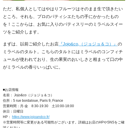
ただ、私個人としてはやはりフルーツはそのまま生で頂きたい
ところ。それも、プロのパティシエたちの手にかかったもの
を！ここからは、お気に入りのパティスリーのミラベルスイー
ツをご紹介します。
まずは、以前ご紹介したお店
『Jojo&co,（ジョジョ＆コ）』
の
ミラベルのタルト。こちらのタルトにはミラベルのコンフィチ
ュールが使われており、生の果実のおいしさと相まって口の中
がミラベルの香りいっぱいに。
■お店情報
名前： Jojo&co（ジョジョ＆コ）
住所：5 rue bordaloue, Paris 9, France
営業時間：月-金 8:30-19:30 土10:00-18:00
休日：日曜日
HP：
https://www.jojoandco.fr/
※営業時間等に変更がある可能性がございます。詳細はお店のHPやSNSをご確
認ください。