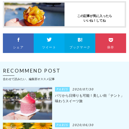
この記事が気に入ったら
いいね！してね
シェア
ツイート
ブックマーク
保存
RECOMMEND POST
合わせて読みたい、編集部オススメ記事
PARIS
2020/07/30
パリから日帰りも可能！美しい街「ナント」
味わうスイーツ旅
PARIS
2020/06/30