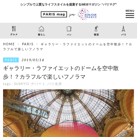
シンプルで上質なライフスタイルを提案するWEBマガジン “パリマグ”
HOME
PARIS
ギャラリー・ラファイエットのドームを空中散歩！？カ
ラフルで楽しいフノラマ
PARIS
2019/05/14
ギャラリー・ラファイエットのドームを空中散
歩！？カラフルで楽しいフノラマ
tags :
SUMIYO
,
デパート
,
パリ名所