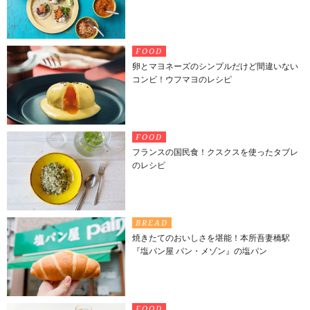
FOOD
卵とマヨネーズのシンプルだけど間違いない
コンビ！ウフマヨのレシピ
FOOD
フランスの国民食！クスクスを使ったタブレ
のレシピ
BREAD
焼きたてのおいしさを堪能！本所吾妻橋駅
『塩パン屋 パン・メゾン』の塩パン
FOOD