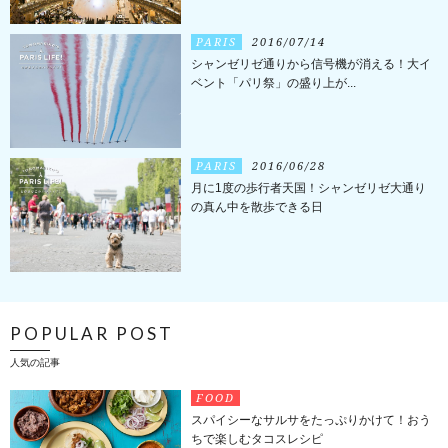
PARIS
2016/07/14
シャンゼリゼ通りから信号機が消える！大イ
ベント「パリ祭」の盛り上が...
PARIS
2016/06/28
月に1度の歩行者天国！シャンゼリゼ大通り
の真ん中を散歩できる日
POPULAR POST
人気の記事
FOOD
スパイシーなサルサをたっぷりかけて！おう
ちで楽しむタコスレシピ