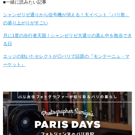
■一緒に読みたい記事
シャンゼリゼ通りから信号機が消える！大イベント「パリ祭」
の盛り上がりがすごい
月に1度の歩行者天国！シャンゼリゼ大通りの真ん中を散歩でき
る日
エッジの効いたセレクトが◎パリで話題の『モンテーニュ・マ
ーケット』